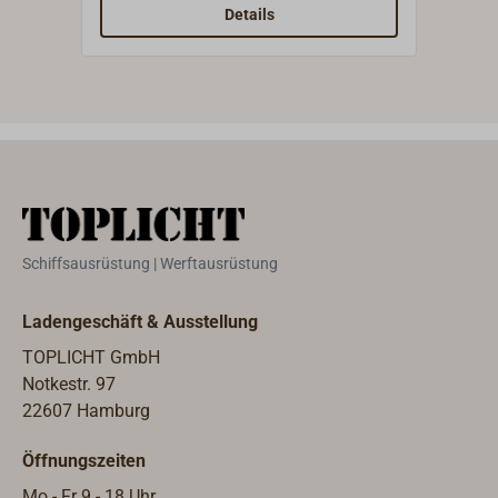
Kippschalter. Fassung Ba15d
eine
Details
(Max.25W, Lieferung ohne
Kabe
Leuchtmittel).
IP56
Schiffsausrüstung | Werftausrüstung
Ladengeschäft & Ausstellung
TOPLICHT GmbH
Notkestr. 97
22607 Hamburg
Öffnungszeiten
Mo - Fr 9 - 18 Uhr