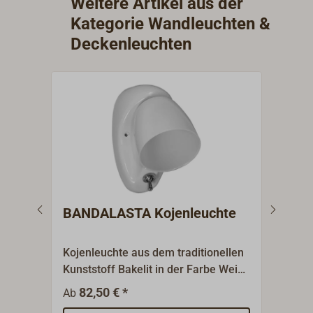
Weitere Artikel aus der
Kategorie Wandleuchten &
Deckenleuchten
BANDALASTA Kojenleuchte
Boo
Kojenleuchte aus dem traditionellen
Klei
Kunststoff Bakelit in der Farbe Weiß.
der B
Sehr authentisch im Stil der 50er
aus 
82,50 € *
1
Ab
Ab
Jahre. Lieferbar mit oder ohne
eine