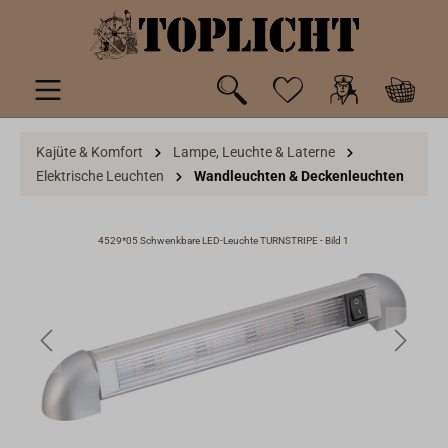
inhalt springen
Kajüte & Komfort
Lampe, Leuchte & Laterne
Elektrische Leuchten
Wandleuchten & Deckenleuchten
4529*05 Schwenkbare LED-Leuchte TURNSTRIPE - Bild 1