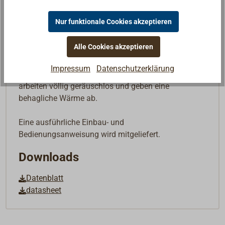
eine hohe Betriebssicherheit gewährleistet.
Nur funktionale Cookies akzeptieren
Mehr als 100.000 ausgelieferte REFLEKS-Ölöfen
haben sich seit Jahrzehnten auf Fischerei- und
Alle Cookies akzeptieren
anderen Fahrzeugen in Skandinavien und weltweit
bewährt. Die Ölöfen und -herde benötigen keinen
Impressum
Datenschutzerklärung
Elektroanschluss, sind einfach zu installieren,
arbeiten völlig geräuschlos und geben eine
behagliche Wärme ab.
Eine ausführliche Einbau- und
Bedienungsanweisung wird mitgeliefert.
Downloads
Datenblatt
datasheet