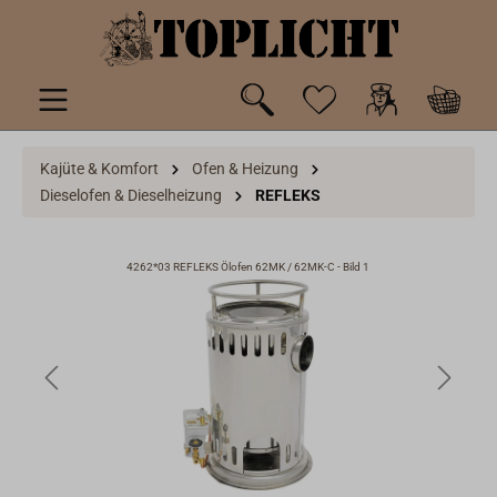
inhalt springen
Kajüte & Komfort
Ofen & Heizung
Dieselofen & Dieselheizung
REFLEKS
4262*03 REFLEKS Ölofen 62MK / 62MK-C - Bild 1