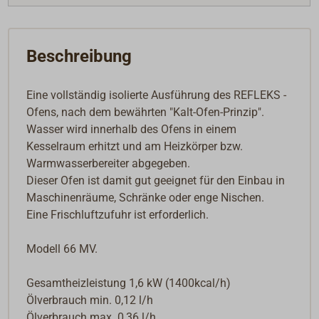
Mehr als 100.000 ausgelieferte REFLEKS-Ölöfen
haben sich seit Jahrzehnten auf Fischerei- und
anderen Fahrzeugen in Skandinavien und weltweit
Beschreibung
bewährt. Die Ölöfen und -herde benötigen keinen
Elektroanschluss, sind einfach zu installieren, arbeiten
Eine vollständig isolierte Ausführung des REFLEKS -
völlig geräuschlos und geben eine behagliche Wärme
Ofens, nach dem bewährten "Kalt-Ofen-Prinzip".
ab.
Wasser wird innerhalb des Ofens in einem
Kesselraum erhitzt und am Heizkörper bzw.
Eine ausführliche Einbau- und Bedienungsanweisung
Warmwasserbereiter abgegeben.
wird mitgeliefert.
Dieser Ofen ist damit gut geeignet für den Einbau in
Maschinenräume, Schränke oder enge Nischen.
Eine Frischluftzufuhr ist erforderlich.
Modell 66 MV.
Gesamtheizleistung 1,6 kW (1400kcal/h)
Ölverbrauch min. 0,12 l/h
Ölverbrauch max. 0,36 l/h