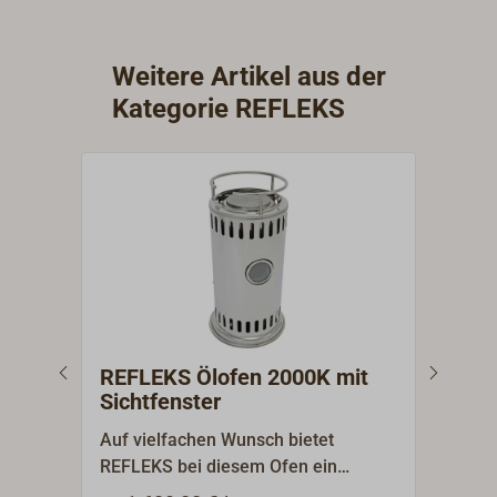
Zubehörteile lagermäßig.
alle O
Zubeh
Weitere Artikel aus der
Kategorie REFLEKS
REFLEKS Ölofen 2000K mit
REF
Sichtfenster
Sic
Kes
Auf vielfachen Wunsch bietet
Auf 
REFLEKS bei diesem Ofen ein
REFL
Sichtfenster aus beschichtetem
Sich