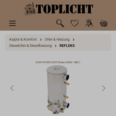
inhalt springen
Kajüte & Komfort
Ofen & Heizung
Dieselofen & Dieselheizung
REFLEKS
4266*05 REFLEKS Ölofen 66MV - Bild 1