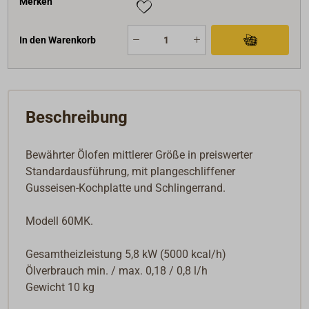
Merken
bewährt. Die Ölöfen und -herde benötigen keinen
Elektroanschluss, sind einfach zu installieren, arbeiten
In den Warenkorb
völlig geräuschlos und geben eine behagliche Wärme
ab.
Eine ausführliche Einbau- und Bedienungsanweisung
Beschreibung
wird mitgeliefert.
Bewährter Ölofen mittlerer Größe in preiswerter
Standardausführung, mit plangeschliffener
Gusseisen-Kochplatte und Schlingerrand.
Modell 60MK.
Gesamtheizleistung 5,8 kW (5000 kcal/h)
Ölverbrauch min. / max. 0,18 / 0,8 l/h
Gewicht 10 kg