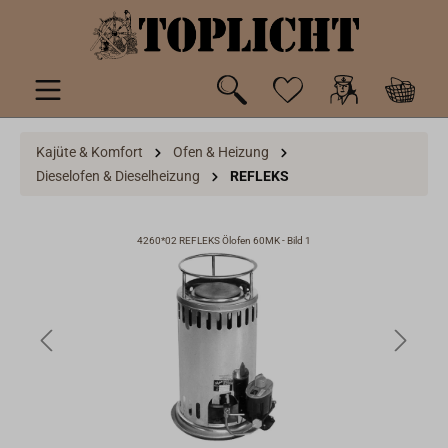
inhalt springen
Kajüte & Komfort
Ofen & Heizung
Dieselofen & Dieselheizung
REFLEKS
4260*02 REFLEKS Ölofen 60MK - Bild 1