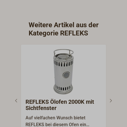
alle Original Ersatz- und
Fachg
Zubehörteile lagermäßig.
alle O
Zubeh
Weitere Artikel aus der
Kategorie REFLEKS
REFLEKS Ölofen 2000K mit
REF
Sichtfenster
Sic
Kes
Auf vielfachen Wunsch bietet
Auf 
REFLEKS bei diesem Ofen ein
REFL