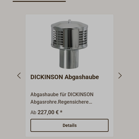
DICKINSON Abgashaube
Abga
DIC
Abgashaube für DICKINSON
Abgas
Abgasrohre.Regensichere
Abgas
Standard - Haube aus
schwi
227,00 € *
22
Ab
Ab
Edelstahl.Als Dickinson-
Entlü
Generalimporteur und
Edelst
Details
Fachgroßhändler führen wir fast
Gener