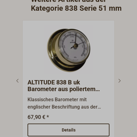
Kategorie 838 Serie 51 mm
ALTITUDE 838 B uk
ALT
Barometer aus poliertem
röm
Messing
Mes
Klassisches Barometer mit
Klas
englischer Beschriftung aus der
römi
kleinen, zarten Instrumentenserie
klei
67,90 € *
67,9
ALTITUDE 838. Diese zeichnet sich
ALTI
durch ihre kompakten Abmessungen
durc
Details
und die zierliche Optik aus.Das
und d