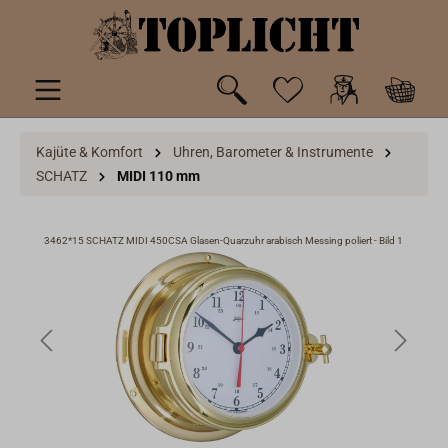
inhalt springen
Kajüte & Komfort
Uhren, Barometer & Instrumente
SCHATZ
MIDI 110 mm
ild 3
3462*15 SCHATZ MIDI 450CSA Glasen-Quarzuhr arabisch Messing poliert - Bild 1