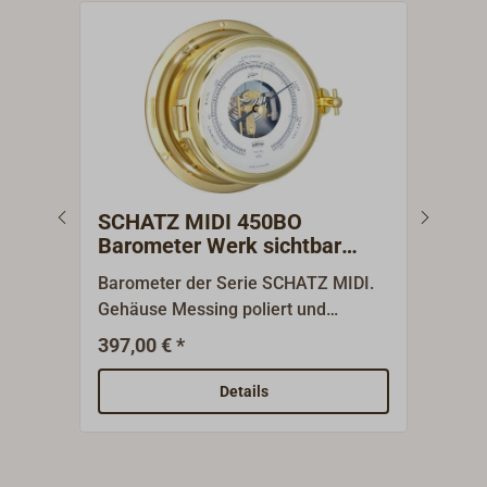
SCHATZ MIDI 450BO
SCH
Barometer Werk sichtbar
röm
Messing poliert
Barometer der Serie SCHATZ MIDI.
Quar
Gehäuse Messing poliert und
Gehä
zweifach lackiert, aufklappbar mit
zwei
397,00 € *
329,
Knebelverschluss. Das Barometer
Kneb
hat ein sichtbares 2-Dosen-Werk mit
römisc
Details
einer Genauigkeit von +/- 2
1881
hPa."SCHATZ 1881" - dieser
welt
Markenname steht weltweit für eine
erfo