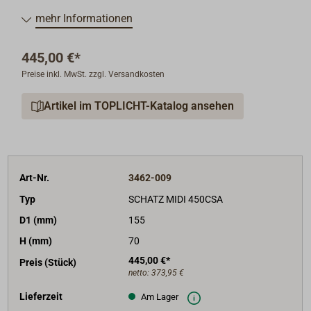
"SCHATZ 1881" - dieser Markenname steht weltweit
mehr Informationen
für eine hochwertige und erfolgreiche Instrumenten-
Serie mit bestem Ruf seit mehr als 100 Jahren.
445,00 €*
Alle Instrumente sind im Stil klassischer Schiffsuhren
Preise inkl. MwSt. zzgl. Versandkosten
aus schwerem Messing gefertigt, die Gehäuse sind
aufklappbar mit Scharnier und Knebelverschluss.
Artikel im TOPLICHT-Katalog ansehen
Traditionelles Design und hochpräzise Technik
verbinden sich hier in Harmonie.
Alle Quarzuhren werden ohne Batterie geliefert.
Art-Nr.
3462-009
Typ
SCHATZ MIDI 450CSA
D1 (mm)
155
H (mm)
70
445,00 €*
Preis (Stück)
netto:
373,95 €
Lieferzeit
Am Lager