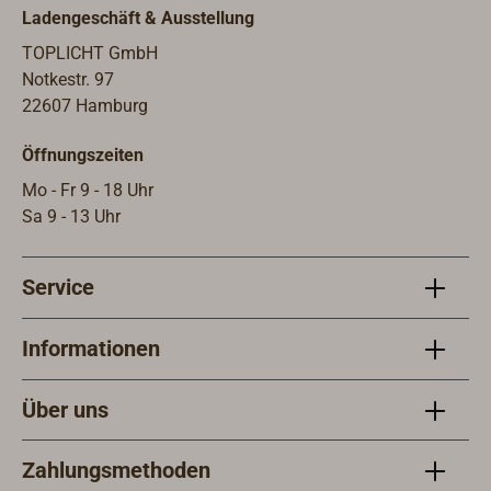
Regattasegler sind von der
Ladengeschäft & Ausstellung
Zuverlässigkeit der WICHARD-
Produkte überzeugt und haben diese
TOPLICHT GmbH
in enger Zusammenarbeit mit der
Notkestr. 97
Schmiede in den letzten Jahrzehnten
22607 Hamburg
immer weiterentwickelt. Für die
Öffnungszeiten
Industrie sind alle WICHARD-Schäkel
mit einem Working Load Limit (WLL)
Mo - Fr 9 - 18 Uhr
gestempelt. Dies ist die maximal
Sa 9 - 13 Uhr
zulässige Arbeitslast für das Heben
von Lasten im gewerblichen Bereich.
Service
Weiterhin gibt WICHARD neben der
Bruchlast (BRL) auch noch eine
maximal sinnvolle Arbeitslast (WL)
Informationen
im Yachtsportbereich an.
Über uns
Zahlungsmethoden