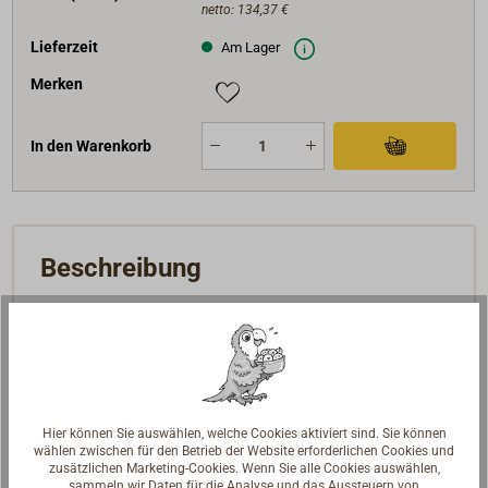
netto:
134,37 €
Lieferzeit
Am Lager
Merken
In den Warenkorb
Beschreibung
Hochwertige, geschmiedete Schnappschäkel mit
Wirbelgabel, Steckbolzen und Ringsplint, für Fallen,
Schoten und andere Anwendungen. Hergestellt aus
HR -Edelstahl (high resistant), hohe Bruchlasten,
leicht zu öffnen. Werkstoff 1.4542 (17.4PH/ AISI
Hier können Sie auswählen, welche Cookies aktiviert sind. Sie können
wählen zwischen für den Betrieb der Website erforderlichen Cookies und
630).
zusätzlichen Marketing-Cookies. Wenn Sie alle Cookies auswählen,
sammeln wir Daten für die Analyse und das Aussteuern von