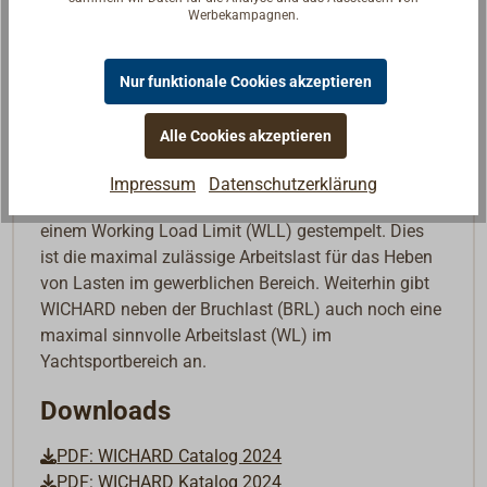
Werbekampagnen.
Seit nunmehr 100 Jahren steht die französische
Schmiede WICHARD für höchste Qualität und
Sicherheit. Viele Extrem- und Regattasegler sind von
Nur funktionale Cookies akzeptieren
der Zuverlässigkeit der WICHARD-Produkte
überzeugt und haben diese in enger
Alle Cookies akzeptieren
Zusammenarbeit mit der Schmiede in den letzten
Jahrzehnten immer weiterentwickelt.
Impressum
Datenschutzerklärung
Für die Industrie sind alle WICHARD-Schäkel mit
einem Working Load Limit (WLL) gestempelt. Dies
ist die maximal zulässige Arbeitslast für das Heben
von Lasten im gewerblichen Bereich. Weiterhin gibt
WICHARD neben der Bruchlast (BRL) auch noch eine
maximal sinnvolle Arbeitslast (WL) im
Yachtsportbereich an.
Downloads
PDF: WICHARD Catalog 2024
PDF: WICHARD Katalog 2024