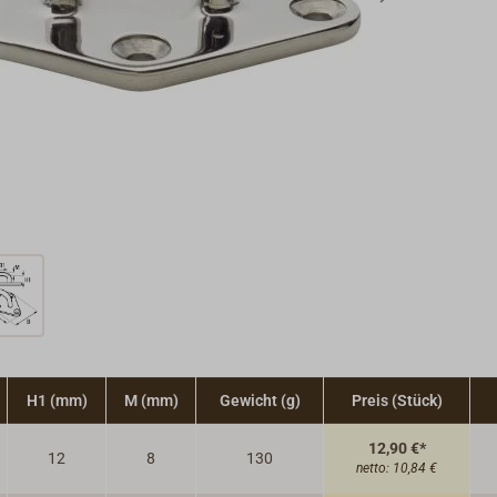
H1 (mm)
M (mm)
Gewicht (g)
Preis (Stück)
12,90 €*
12
8
130
netto:
10,84 €