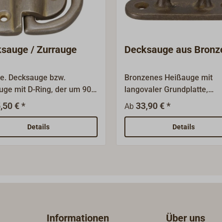
sauge / Zurrauge
Decksauge aus Bronz
e. Decksauge bzw.
Bronzenes Heißauge mit
uge mit D-Ring, der um 90
langovaler Grundplatte,
geklappt werden
Oberfläche: feinmatt
,50 € *
33,90 € *
Ab
Material: Gussbronze,
getrommelt.
läche: feinmatt getrommelt
Details
Details
Informationen
Über uns