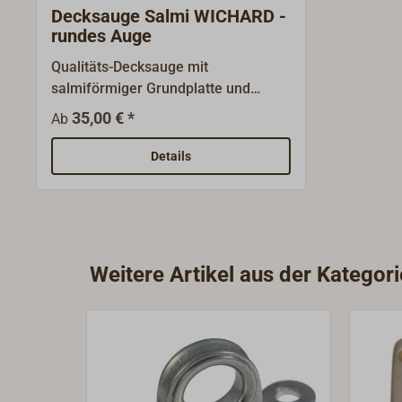
Decksauge Salmi WICHARD -
rundes Auge
Qualitäts-Decksauge mit
salmiförmiger Grundplatte und
rundem Bügel. Geschmiedet aus
35,00 € *
Ab
Duplex-Edelstahl, der höchste
Korrosionsbeständigkeit und
Details
mechanische Belastbarkeit
garantiert. Gesicherte
Bruchlastangaben.
Weitere Artikel aus der Kategor