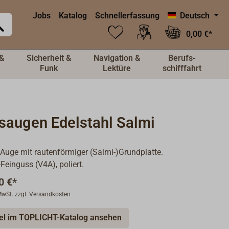
Jobs
Katalog
Schnellerfassung
Deutsch
0,00 €*
&
Sicherheit &
Navigation &
Berufs-
Funk
Lektüre
schifffahrt
saugen Edelstahl Salmi
 Auge mit rautenförmiger (Salmi-)Grundplatte.
-Feinguss (V4A), poliert.
0 €*
 MwSt. zzgl. Versandkosten
kel im TOPLICHT-Katalog ansehen