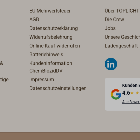
EU-Mehrwertsteuer
Über TOPLICHT
AGB
Die Crew
Datenschutzerklärung
Jobs
Widerrufsbelehrung
Unsere Geschic
Online-Kauf widerrufen
Ladengeschäft
Batteriehinweis
 &
Kundeninformation
ChemBiozidDV
tige
Impressum
Kunden 
Datenschutzeinstellungen
4.6
★
★
Alle Bewe