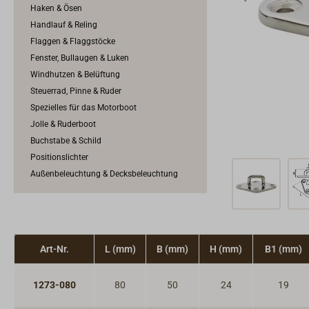
Haken & Ösen
Handlauf & Reling
Flaggen & Flaggstöcke
Fenster, Bullaugen & Luken
Windhutzen & Belüftung
Steuerrad, Pinne & Ruder
Spezielles für das Motorboot
Jolle & Ruderboot
Buchstabe & Schild
Positionslichter
Außenbeleuchtung & Decksbeleuchtung
Art-Nr.
L (mm)
B (mm)
H (mm)
B1 (mm)
1273-080
80
50
24
19