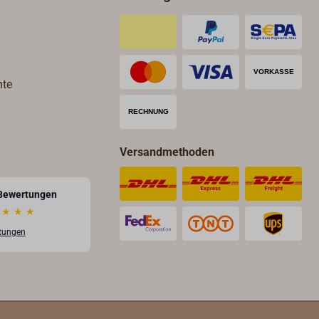
hte
Versandmethoden
Bewertungen
★
★
★
rtungen