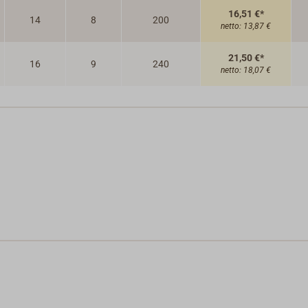
16,51 €*
14
8
200
netto:
13,87 €
21,50 €*
16
9
240
netto:
18,07 €