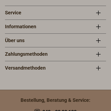
in d
Meta
Service
mit 
Informationen
Über uns
Zahlungsmethoden
Versandmethoden
Bestellung, Beratung & Service: