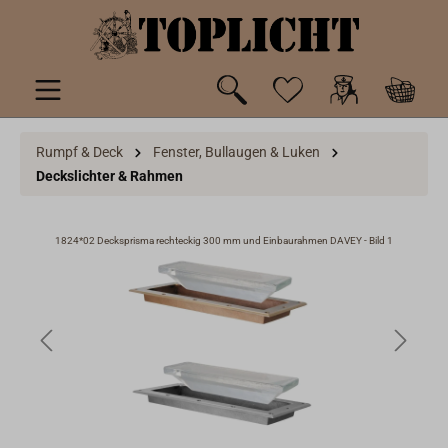
inhalt springen
Rumpf & Deck
Fenster, Bullaugen & Luken
Deckslichter & Rahmen
 7
1824*02 Decksprisma rechteckig 300 mm und Einbaurahmen DAVEY - Bild 1