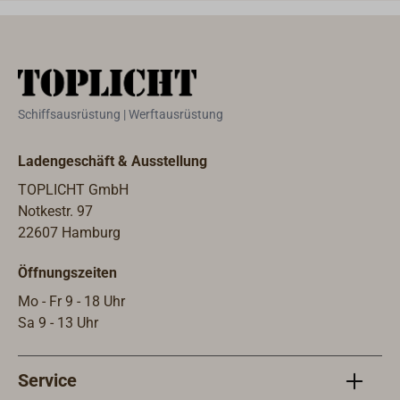
matt werden, so dass der Austausch
Aufh
der Linsen sinnvoll sein kann. Die
lief
Linsen werden geliefert mit vier
Later
Popnieten, der Dichtungssatz enthält
Stan
zwei Weichgummidichtungen. Auch
gelie
Schiffsausrüstung | Werftausrüstung
der Elektroeinsatz mit
Bajonettfassung ist austauschbar.
Ladengeschäft & Ausstellung
TOPLICHT GmbH
Notkestr. 97
22607 Hamburg
Öffnungszeiten
Mo - Fr 9 - 18 Uhr
Sa 9 - 13 Uhr
Service