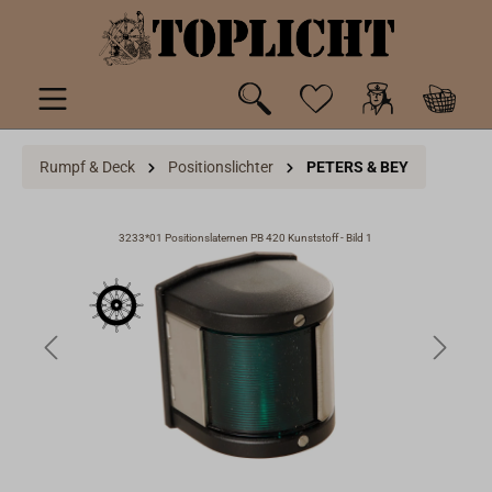
inhalt springen
Rumpf & Deck
Positionslichter
PETERS & BEY
3233*01 Positionslaternen PB 420 Kunststoff - Bild 1