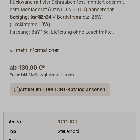
Rückwand mit vier Schrauben fest montiert oder mit
dem Montageset (Art-Nr. 3233-100) abnehmbar
befestigt werden.
Geeignet für 12/24 V Bordstromnetz, 25W
(Hecklaterne 10W).
Fassung: BaY15d, Lieferung ohne Leuchtmittel.
mehr Informationen
ab
130,00 €*
Preise inkl. MwSt. zzgl. Versandkosten
Artikel im TOPLICHT-Katalog ansehen
Art-Nr.
3233-021
Typ
Steuerbord