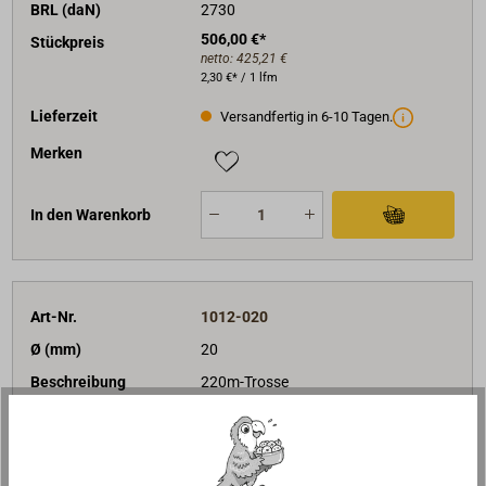
BRL (daN)
2730
506,00 €*
Stückpreis
netto:
425,21 €
2,30 €* / 1 lfm
Lieferzeit
Versandfertig in 6-10 Tagen.
Merken
In den Warenkorb
Art-Nr.
1012-020
Ø (mm)
20
Beschreibung
220m-Trosse
Farbe
hanffarbig
BRL (daN)
3420
627,00 €*
Stückpreis