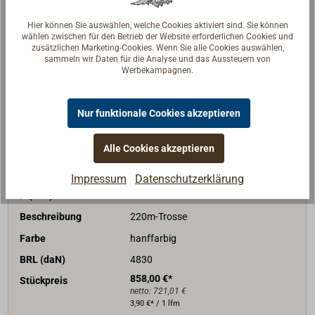
netto:
526,89 €
2,85 €* / 1 lfm
Hier können Sie auswählen, welche Cookies aktiviert sind. Sie können
wählen zwischen für den Betrieb der Website erforderlichen Cookies und
Lieferzeit
Am Lager
zusätzlichen Marketing-Cookies. Wenn Sie alle Cookies auswählen,
sammeln wir Daten für die Analyse und das Aussteuern von
Merken
Werbekampagnen.
In den Warenkorb
Nur funktionale Cookies akzeptieren
Alle Cookies akzeptieren
Art-Nr.
1012-024
Impressum
Datenschutzerklärung
Ø (mm)
24
Beschreibung
220m-Trosse
Farbe
hanffarbig
BRL (daN)
4830
858,00 €*
Stückpreis
netto:
721,01 €
3,90 €* / 1 lfm