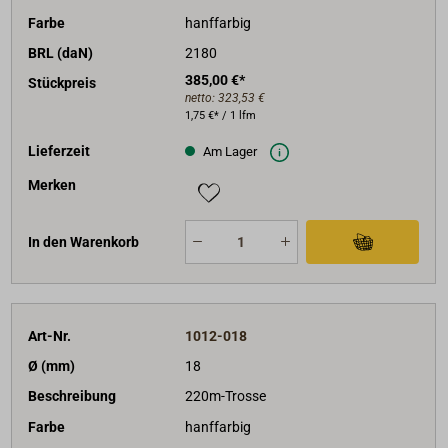
Farbe
hanffarbig
BRL (daN)
2180
385,00 €*
Stückpreis
netto:
323,53 €
1,75 €* / 1 lfm
Lieferzeit
Am Lager
Merken
In den Warenkorb
Art-Nr.
1012-018
Ø (mm)
18
Beschreibung
220m-Trosse
Farbe
hanffarbig