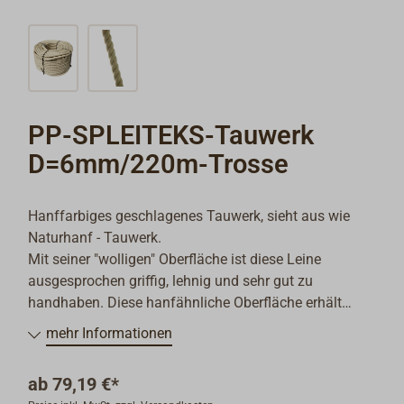
PP-SPLEITEKS-Tauwerk
D=6mm/220m-Trosse
Hanffarbiges geschlagenes Tauwerk, sieht aus wie
Naturhanf - Tauwerk.
Mit seiner "wolligen" Oberfläche ist diese Leine
ausgesprochen griffig, lehnig und sehr gut zu
handhaben. Diese hanfähnliche Oberfläche erhält
SPLEITEKS durch seine feine, aufwendig versponnene
mehr Informationen
Stapelfaser aus dem Rohstoff Polypropylen (PP).
Im Gegensatz zu Naturhanf ist PP aber absolut
ab
79,19 €*
fäulnisbeständig, schwimmfähig und verhärtet nicht.