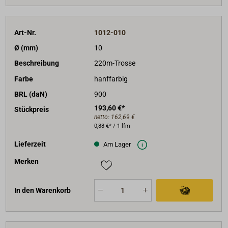
Art-Nr.
1012-010
Ø (mm)
10
Beschreibung
220m-Trosse
Farbe
hanffarbig
BRL (daN)
900
193,60 €*
Stückpreis
netto:
162,69 €
0,88 €* / 1 lfm
Lieferzeit
Am Lager
Merken
In den Warenkorb