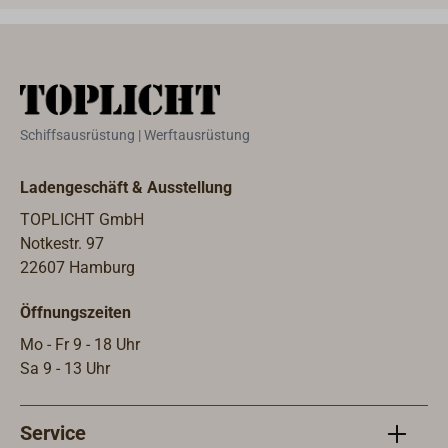
Dehn
Sonnenintensität empfehlen wir:
Sonne
und 
ROBLINE-SPUNFLEX Tauwerk.
ROBLI
Schw
verh
Flech
und 
Schiffsausrüstung | Werftausrüstung
Acht
beso
Ladengeschäft & Ausstellung
lieg
unbe
TOPLICHT GmbH
20% 
Notkestr. 97
Nenn
22607 Hamburg
m Tr
Öffnungszeiten
liefe
Mo - Fr 9 - 18 Uhr
Sa 9 - 13 Uhr
Service