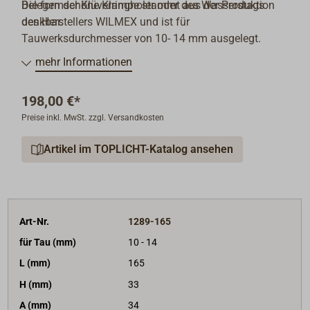
Belegen der Klüverringholer oder des Wasserstags
Die formschöne Klampe stammt aus der Produktion
denkbar.
des Herstellers WILMEX und ist für
Tauwerksdurchmesser von 10- 14 mm ausgelegt.
mehr Informationen
198,00 €*
Preise inkl. MwSt. zzgl. Versandkosten
Artikel im TOPLICHT-Katalog ansehen
Art-Nr.
1289-165
für Tau (mm)
10 - 14
L (mm)
165
H (mm)
33
A (mm)
34