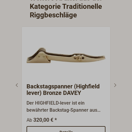
Kategorie Traditionelle
Riggbeschläge
Backstagspanner (Highfield
Bau
lever) Bronze DAVEY
Der HIGHFIELD-lever ist ein
Diese
bewährter Backstag-Spanner aus
Besc
Bronze. Ein absolut klassischer
Guss
320,00 € *
8
Ab
Ab
Beschlag, seit fast einem
Sege
Jahrhundert unverändert gebaut.
Baum