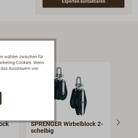
Experten kontaktieren
nen wählen zwischen für
Marketing-Cookies. Wenn
d das Aussteuern von
ock
SPRENGER Wirbelblock 2-
HYE T
scheibig
Curry
schei