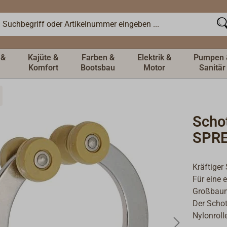
 &
Kajüte &
Farben &
Elektrik &
Pumpen 
Komfort
Bootsbau
Motor
Sanitär
Schot
SPR
Kräftiger
Für eine 
Großbaum
Der Schot
Nylonroll