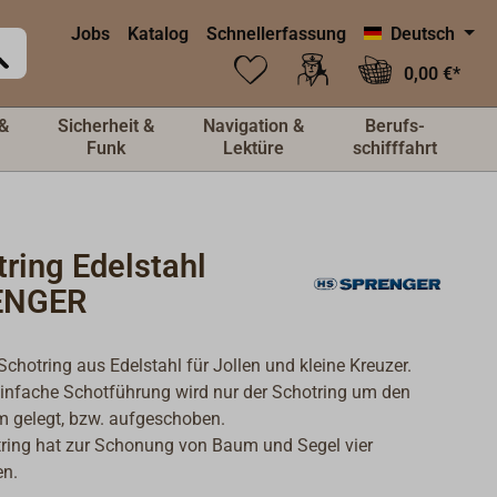
Jobs
Katalog
Schnellerfassung
Deutsch
0,00 €*
&
Sicherheit &
Navigation &
Berufs-
Funk
Lektüre
schifffahrt
ring Edelstahl
ENGER
 Schotring aus Edelstahl für Jollen und kleine Kreuzer.
einfache Schotführung wird nur der Schotring um den
 gelegt, bzw. aufgeschoben.
ring hat zur Schonung von Baum und Segel vier
en.