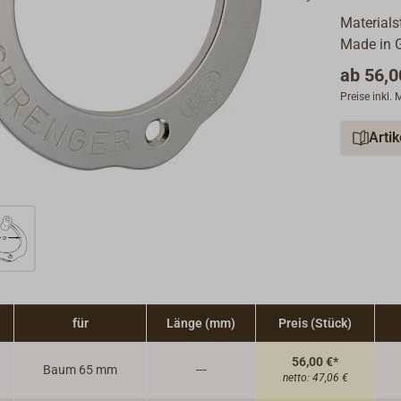
Materials
Made in 
ab
56,0
Preise inkl.
Arti
für
Länge (mm)
Preis (Stück)
56,00 €*
Baum 65 mm
---
netto:
47,06 €