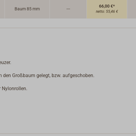
66,00 €*
Baum 85 mm
---
netto:
55,46 €
euzer.
um den Großbaum gelegt, bzw. aufgeschoben.
 Nylonrollen.