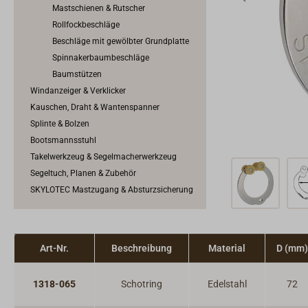
Mastschienen & Rutscher
Rollfockbeschläge
Beschläge mit gewölbter Grundplatte
Spinnakerbaumbeschläge
Baumstützen
Windanzeiger & Verklicker
Kauschen, Draht & Wantenspanner
Splinte & Bolzen
Bootsmannsstuhl
Takelwerkzeug & Segelmacherwerkzeug
Segeltuch, Planen & Zubehör
SKYLOTEC Mastzugang & Absturzsicherung
Art-Nr.
Beschreibung
Material
D (mm)
1318-065
Schotring
Edelstahl
72