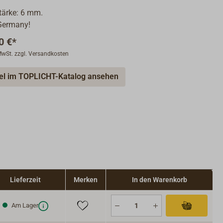
tärke: 6 mm.
Germany!
0 €*
 MwSt. zzgl. Versandkosten
kel im TOPLICHT-Katalog ansehen
Lieferzeit
Merken
In den Warenkorb
Am Lager