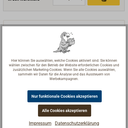
Beschreibung
Klassische Beschläge aus solidem Bronzeguss mit
Anschlagaugen an allen 4 Seiten.
Das doppelte Auge oben für die Stagen und unten
Hier können Sie auswählen, welche Cookies aktiviert sind. Sie können
wählen zwischen für den Betrieb der Website erforderlichen Cookies und
für das Wasserstag sind extra kräftig ausgelegt.
zusätzlichen Marketing-Cookies. Wenn Sie alle Cookies auswählen,
Oberfläche: feinmatt getrommelt, europäische
sammeln wir Daten für die Analyse und das Aussteuern von
Werbekampagnen.
Fertigung.
Lieferung in 2 Ausführungen: als offenes Band oder
Nur funktionale Cookies akzeptieren
als geschlossener Topf.
Weitere Größen auf Anfrage.
Alle Cookies akzeptieren
Impressum
Datenschutzerklärung