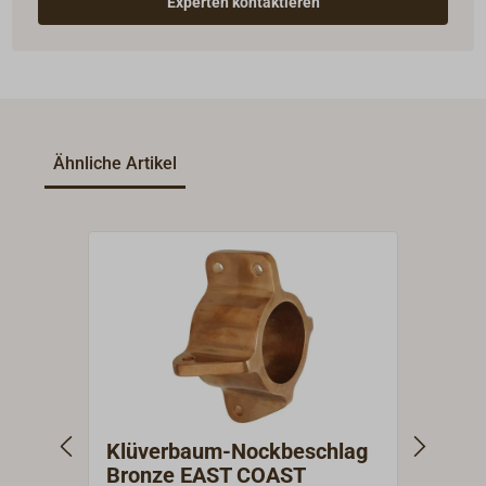
Experten kontaktieren
Ähnliche Artikel
Klüverbaum-Nockbeschlag
Klüv
Bronze EAST COAST
COA