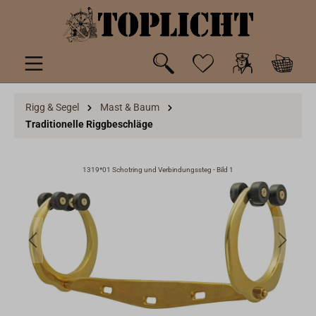
inhalt springen
Rigg & Segel
Mast & Baum
Traditionelle Riggbeschläge
1319*01 Schotring und Verbindungssteg - Bild 1