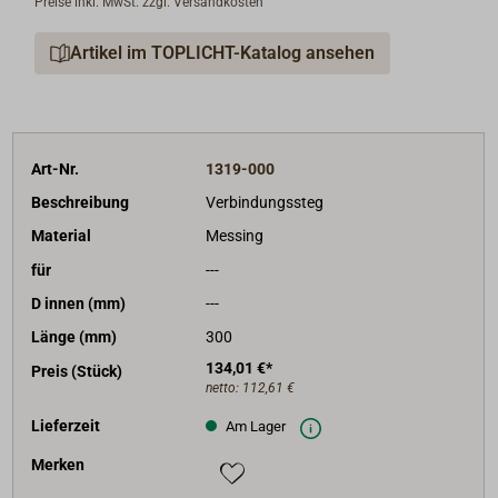
Preise inkl. MwSt. zzgl. Versandkosten
an dem die Großschot angeschlagen wird.
Artikel im TOPLICHT-Katalog ansehen
Lieferbar aus Messing, sauber poliert oder aus sehr
fester Aluminiumbronze.
Art-Nr.
1319-000
Beschreibung
Verbindungssteg
Material
Messing
für
---
D innen (mm)
---
Länge (mm)
300
134,01 €*
Preis (Stück)
netto:
112,61 €
Lieferzeit
Am Lager
Merken