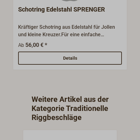
Schotring Edelstahl SPRENGER
Kräftiger Schotring aus Edelstahl für Jollen
und kleine Kreuzer.Für eine einfache
Schotführung wird nur der Schotring um den
56,00 € *
Ab
Großbaum gelegt, bzw. aufgeschoben.Der
Schotring hat zur Schonung von Baum und
Details
Segel vier Nylonrollen.Materialstärke: 6
mm.Made in Germany!
Weitere Artikel aus der
Kategorie Traditionelle
Riggbeschläge