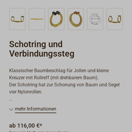
Schotring und
Verbindungssteg
Klassischer Baumbeschlag für Jollen und kleine
Kreuzer mit Rollreff (mit drehbarem Baum).
Der Schotring hat zur Schonung von Baum und Segel
vier Nylonrollen.
Für eine einfache Schotführung wird nur der Schotring
mehr Informationen
benutzt. Aus dem Verbindungssteg (Länge 300 mm)
und zwei Schotringen lässt sich ein kompletter
ab
116,00 €*
kräftiger Schotwagen mit drei Holepunkten montieren,