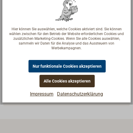
Hier können Sie auswählen, welche Cookies aktiviert sind. Sie können
wählen zwischen für den Betrieb der Website erforderlichen Cookies und
zusätzlichen Marketing-Cookies. Wenn Sie alle Cookies auswählen,
sammeln wir Daten für die Analyse und das Aussteuern von
Werbekampagnen.
Fragen zum Artikel?
Nur funktionale Cookies akzeptieren
Reden Sie mit Handwerkern, Bootsbauern und
Seglerinnen. Wir verstehen Ihre Fragen und geben die
Alle Cookies akzeptieren
passende Antwort.
Experten kontaktieren
Impressum
Datenschutzerklärung