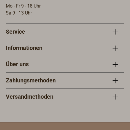
sichergestellt. Der optionale
Vier
Mo - Fr 9 - 18 Uhr
zweiteilige Release - Beschlag (muss
Mast
Sa 9 - 13 Uhr
separat bestellt werden, lieferbar für
87m
Größe 1) ermöglicht ein direktes
Service
Aushaken des (losen)
Backstagdrahtes am Spanner.
Informationen
Über uns
Zahlungsmethoden
Versandmethoden