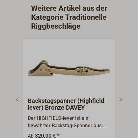
Weitere Artikel aus der
Kategorie Traditionelle
Riggbeschläge
Backstagspanner (Highfield
Bau
lever) Bronze DAVEY
Der HIGHFIELD-lever ist ein
Diese
bewährter Backstag-Spanner aus
Besc
Bronze. Ein absolut klassischer
Guss
320,00 € *
8
Ab
Ab