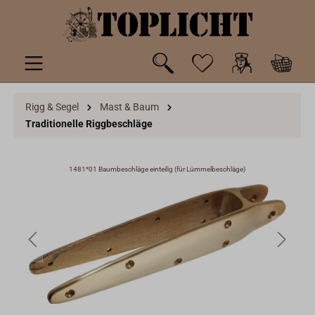
inhalt springen
Rigg & Segel
Mast & Baum
Traditionelle Riggbeschläge
1481*01 Baumbeschläge einteilig (für Lümmelbeschläge)