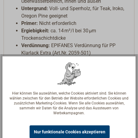
Überwasserbereich, innen und außen
Untergrund:
Voll- und Sperrholz, für Teak, Iroko,
Oregon Pine geeignet
Primer:
Nicht erforderlich
Ergiebigkeit:
ca. 14 m²/l bei 30 µm
Trockenschichtdicke
Verdünnung:
EPIFANES Verdünnung für PP
Klarlack Extra (Art.Nr. 2059-501)
Mischungsverhältnis:
1:1 nach Volumen
Applikationsmethode:
Pinsel oder Spritzgerät
(Professionelle Anwender)
Trocknungszeiten (bei 20 °C):
Staubtrocken:
1 Std., schleifbar: 20 Std., überarbeitbar nass-in-
Hier können Sie auswählen, welche Cookies aktiviert sind. Sie können
nass: 5 Std. (Pinsel), 2,5 Std. (Spritzgerät)
wählen zwischen für den Betrieb der Website erforderlichen Cookies und
zusätzlichen Marketing-Cookies. Wenn Sie alle Cookies auswählen,
sammeln wir Daten für die Analyse und das Aussteuern von
Weitere Informationen zur Verarbeitung finden Sie im
Werbekampagnen.
Technischen Datenblatt unter 'Downloads'.
Nur funktionale Cookies akzeptieren
Sicherheitshinweis: Enthält Isocyanate. kann