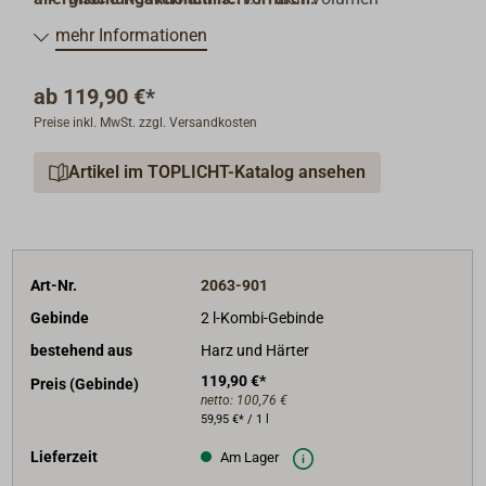
Applikationsmethode:
Pinsel oder Spritzgerät
mehr Informationen
(Professionelle Anwender)
Trocknungszeiten (bei 20 °C):
Staubtrocken:
ab
119,90 €*
1 Std., schleifbar: 20 Std., überarbeitbar nass-in-
Preise inkl. MwSt. zzgl. Versandkosten
nass: 5 Std. (Pinsel), 2,5 Std. (Spritzgerät)
Artikel im TOPLICHT-Katalog ansehen
Art-Nr.
2063-901
Gebinde
2 l-Kombi-Gebinde
bestehend aus
Harz und Härter
119,90 €*
Preis (Gebinde)
netto:
100,76 €
59,95 €* / 1 l
Lieferzeit
Am Lager