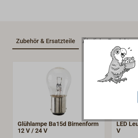
Zubehör & Ersatzteile
Ähnliche Produkte
Glühlampe Ba15d Birnenform
LED Leu
12 V / 24 V
V