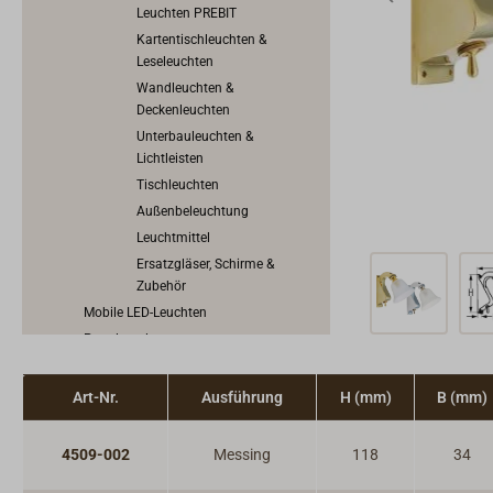
Leuchten PREBIT
Kartentischleuchten &
Leseleuchten
Wandleuchten &
Deckenleuchten
Unterbauleuchten &
Lichtleisten
Tischleuchten
Außenbeleuchtung
Leuchtmittel
Ersatzgläser, Schirme &
Zubehör
Mobile LED-Leuchten
Petroleumlampen
Kerzenlichter
Traditionelle Positionslaternen
Art-Nr.
Ausführung
H (mm)
B (mm)
Uhren, Barometer & Instrumente
Ofen & Heizung
4509-002
Messing
118
34
Herd, Backofen, Kocher & Grill