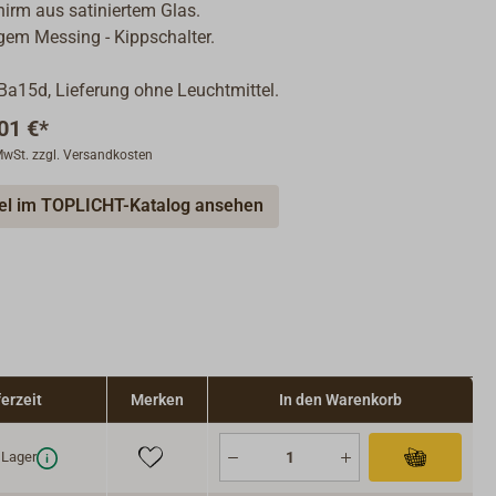
hirm aus satiniertem Glas.
igem Messing - Kippschalter.
a15d, Lieferung ohne Leuchtmittel.
01 €*
 MwSt. zzgl. Versandkosten
kel im TOPLICHT-Katalog ansehen
ferzeit
Merken
In den Warenkorb
Lager