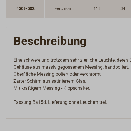
Innenbeschläge
Möbelbeschläge
4509-502
verchromt
118
34
Scharniere & Lukenbänder
Bodenheber
Schlösser
Riegel & Verschlüsse
Beschreibung
Haken
Dit & Dat
Eine schwere und trotzdem sehr zierliche Leuchte, deren 
Gehäuse aus massiv gegossenem Messing, handpoliert.
Oberfläche Messing poliert oder verchromt.
Zarter Schirm aus satiniertem Glas.
Mit kräftigem Messing - Kippschalter.
Fassung Ba15d, Lieferung ohne Leuchtmittel.