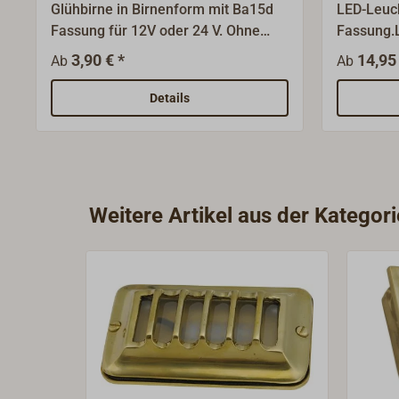
Glühbirne in Birnenform mit Ba15d
LED-Leuch
Fassung für 12V oder 24 V. Ohne
Fassung.L
BSH Zulassung.Hinweis:
BA15d (zw
3,90 € *
14,95 
Ab
Ab
Abweichungen in Form, Größe und
oder BA15
Wattangabe sind möglich.
ein Kontak
Details
Fassung)
bis 30 Vol
Gleichspa
warmweiß
Leuchtein
Weitere Artikel aus der Katego
verschie
hervorrag
Leuchtmit
niedrige 
knappen B
extrem la
50.000 Be
Rüttelfest
Unempfind