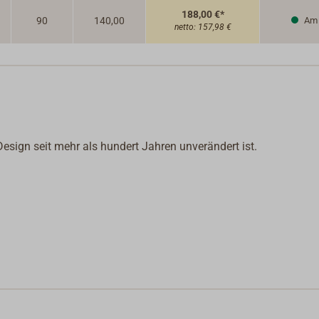
188,00 €*
90
140,00
Am 
netto:
157,98 €
Design seit mehr als hundert Jahren unverändert ist.