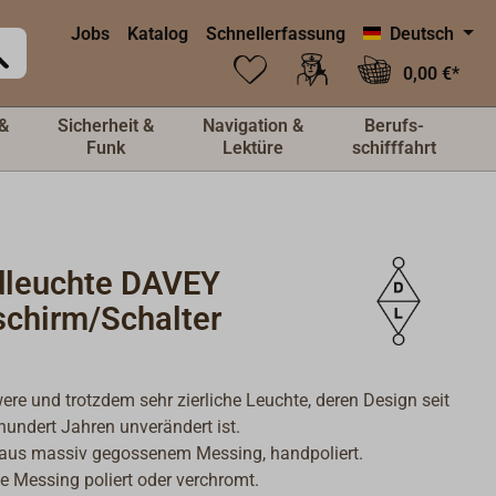
Jobs
Katalog
Schnellerfassung
Deutsch
0,00 €*
&
Sicherheit &
Navigation &
Berufs-
Funk
Lektüre
schifffahrt
leuchte DAVEY
schirm/Schalter
ere und trotzdem sehr zierliche Leuchte, deren Design seit
hundert Jahren unverändert ist.
aus massiv gegossenem Messing, handpoliert.
e Messing poliert oder verchromt.