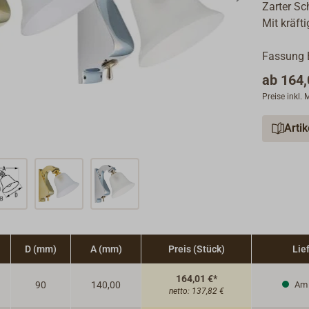
Zarter Sc
Mit kräft
Fassung B
ab
164,
Preise inkl.
Arti
D (mm)
A (mm)
Preis (Stück)
Lie
164,01 €*
90
140,00
Am 
netto:
137,82 €