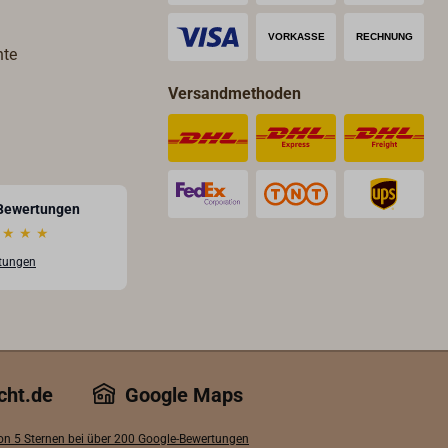
werden kann. Fassung G4,
30 Volt.
Lieferung komplett mit LED-
Leuchtmittel mit 10 warmweißen
hte
(3000 K) LEDs und 165 lm.
Versandmethoden
Geeignet für 8-30 Volt.
Bewertungen
★
★
★
rtungen
cht.de
Google Maps
von 5 Sternen bei über 200 Google-Bewertungen