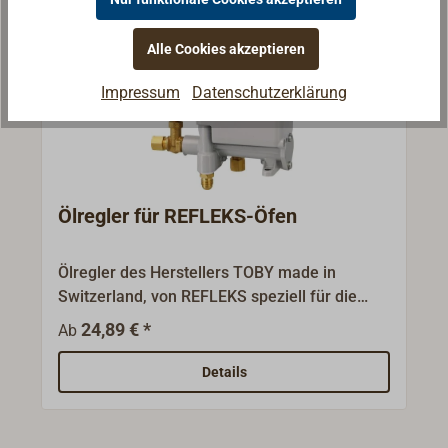
Alle Cookies akzeptieren
Impressum
Datenschutzerklärung
Ölregler für REFLEKS-Öfen
Ölregler des Herstellers TOBY made in
Switzerland, von REFLEKS speziell für die
verschiedenen Öfen vorjustiert. Der TOBY-
24,89 € *
Ab
Ölregler DVR VR 5 ist ein seit Jahrzehnten
bewährter Einkammer-Regler für
Details
Ölheizgeräte, die nach dem
Vergasungsprinzip arbeiten. Der Regler dient
zur Dosierung des Ölzuflusses und damit zur