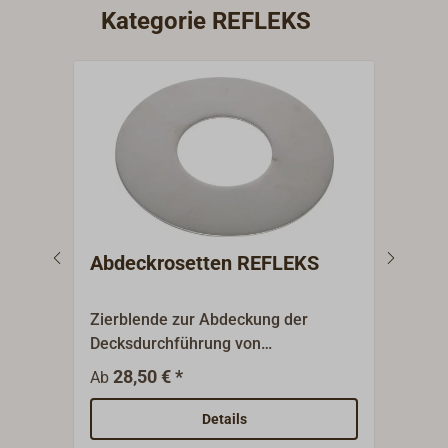
Kategorie REFLEKS
Abdeckrosetten REFLEKS
Abg
Zug
Zierblende zur Abdeckung der
Rohr
Decksdurchführung von
Zugr
unten.Kleine, runde Platte aus
Leis
28,50 € *
1
Ab
Ab
poliertem Edelstahl.
REFL
wird 
Details
und 