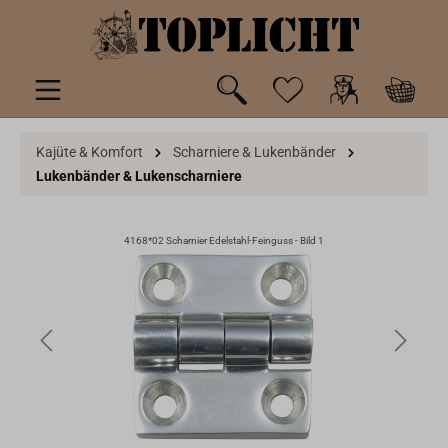
inhalt springen
Kajüte & Komfort
Scharniere & Lukenbänder
Lukenbänder & Lukenscharniere
4168*02 Scharnier Edelstahl-Feinguss - Bild 1