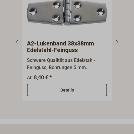
A2-Lukenband 38x38mm
A2-
Edelstahl-Feinguss
Ede
Schwere Qualität aus Edelstahl-
T-Bä
Feinguss, Bohrungen 5 mm.
polie
8,40 € *
1
Ab
Ab
Details