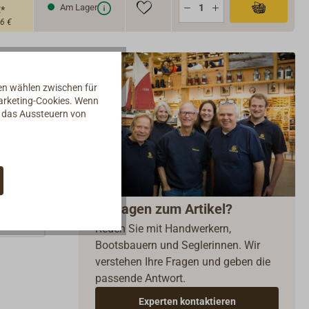
Am Lager
€*
86 €
nen wählen zwischen für
Marketing-Cookies. Wenn
d das Aussteuern von
Fragen zum Artikel?
Reden Sie mit Handwerkern,
Bootsbauern und Seglerinnen. Wir
verstehen Ihre Fragen und geben die
passende Antwort.
Experten kontaktieren