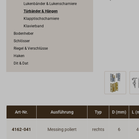
Lukenbänder & Lukenscharniere
Türbänder & Hängen
Klapptischscharniere
Klavierband
Bodenheber
Schlösser
Riegel & Verschlüsse
Haken
Dit & Dat
Art-Nr.
Ausführung
Typ
D (mm)
L (
4162-041
Messing poliert
rechts
6
4