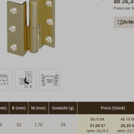
ab
26,3
Preise inkl.
Arti
mm)
B (mm)
M (mm)
Gewicht (g)
Preis (Stück)
Bis 9
Stk
Ab 10
S
0
32
1,70
35
31,00 €*
26,35 
netto:
26,05 €
netto:
22,