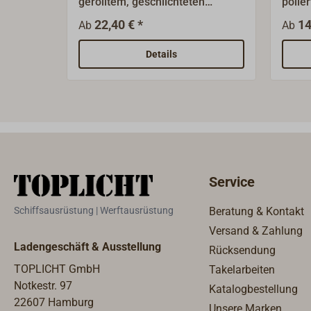
gerolltem, geschlichteten
polie
Messingblech.Mit Messingstift
FORES
22,40 € *
14
Ab
Ab
und mit einer Kröpfung (7,5 mm)
Ausfü
für überfälzte Türen.Rechte und
einli
Details
linke Ausführung lieferbar.
Rolle
Zwisc
Service
Schiffsausrüstung | Werftausrüstung
Beratung & Kontakt
Versand & Zahlung
Ladengeschäft & Ausstellung
Rücksendung
TOPLICHT GmbH
Takelarbeiten
Notkestr. 97
Katalogbestellung
22607 Hamburg
Unsere Marken