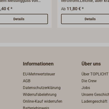
rtem Messingguss von
verchromt.Leichte, aber krä
TI.Liegende und schwere
Ausführung, für Möbel- un
,40 € *
11,80 € *
Ab
hrung für stumpf
leichte Türen.Mit Messing-S
egende Türen.Mit starker
und Zwischenring.Rechte 
Details
Details
 D x L =16 x 48 mm.Ohne
linke Ausführung lieferbar.
henring!
Informationen
Über uns
EU-Mehrwertsteuer
Über TOPLICHT
AGB
Die Crew
Datenschutzerklärung
Jobs
Widerrufsbelehrung
Unsere Geschic
Online-Kauf widerrufen
Ladengeschäft
Batteriehinweis