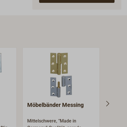
Möbelbänder Messing
Möbel
zum E
Mittelschwere, "Made in
Patents