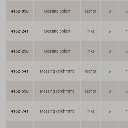
4162-050
Messing poliert
rechts
8
5
4162-241
Messing poliert
links
6
4
4162-250
Messing poliert
links
8
5
4162-541
Messing verchromt
rechts
6
4
4162-550
Messing verchromt
rechts
8
5
4162-741
Messing verchromt
links
6
4