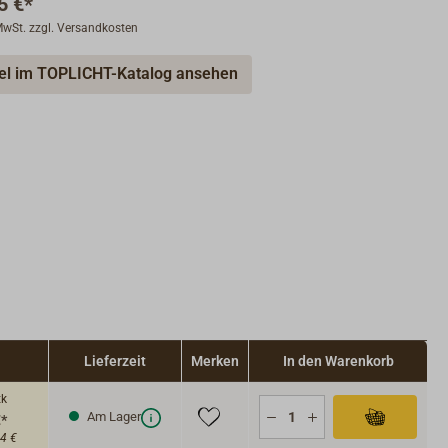
5 €*
 MwSt. zzgl. Versandkosten
kel im TOPLICHT-Katalog ansehen
Lieferzeit
Merken
In den Warenkorb
tk
Am Lager
€*
14 €