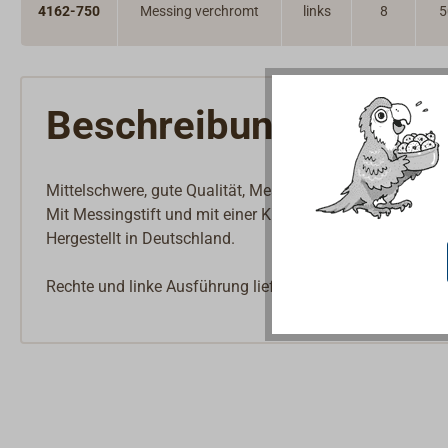
4162-750
Messing verchromt
links
8
5
Beschreibung
Mittelschwere, gute Qualität, Messing poliert oder verchr
Mit Messingstift und mit einer Kröpfung (7,5 mm) für übe
Hergestellt in Deutschland.
Rechte und linke Ausführung lieferbar.