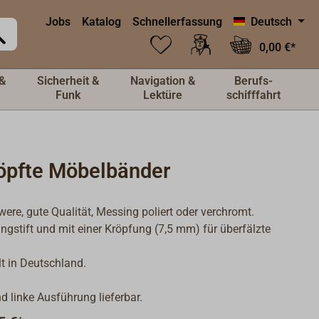
Jobs
Katalog
Schnellerfassung
Deutsch
0,00 €*
&
Sicherheit &
Navigation &
Berufs-
Funk
Lektüre
schifffahrt
öpfte Möbelbänder
were, gute Qualität, Messing poliert oder verchromt.
ngstift und mit einer Kröpfung (7,5 mm) für überfälzte
lt in Deutschland.
d linke Ausführung lieferbar.