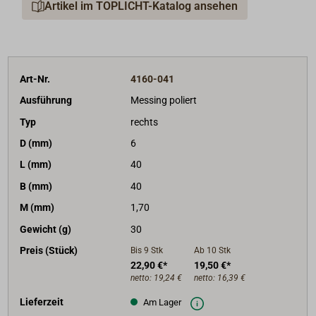
Artikel im TOPLICHT-Katalog ansehen
Art-Nr.
4160-041
Ausführung
Messing poliert
Typ
rechts
D (mm)
6
L (mm)
40
B (mm)
40
M (mm)
1,70
Gewicht (g)
30
Preis (Stück)
Bis 9
Stk
Ab 10
Stk
22,90 €*
19,50 €*
netto:
19,24 €
netto:
16,39 €
Lieferzeit
Am Lager