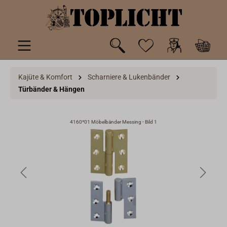
inhalt springen
Kajüte & Komfort
Scharniere & Lukenbänder
Türbänder & Hängen
4160*01 Möbelbänder Messing - Bild 1