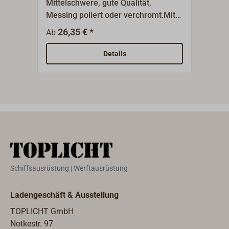
Mittelschwere, gute Qualität,
Preis
Messing poliert oder verchromt.Mit
gesc
Messingstift und mit einer Kröpfung
Mess
26,35 € *
2
Ab
Ab
(7,5 mm) für überfälzte
(7,5
Türen.Hergestellt in
Türe
Details
Deutschland.Rechte und linke
liefe
Ausführung lieferbar.
Schiffsausrüstung | Werftausrüstung
Ladengeschäft & Ausstellung
TOPLICHT GmbH
Notkestr. 97