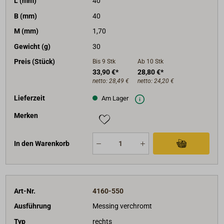
L (mm)
40
B (mm)
40
M (mm)
1,70
Gewicht (g)
30
Preis (Stück)
Bis 9
Stk
Ab 10
Stk
33,90 €*
28,80 €*
netto:
28,49 €
netto:
24,20 €
Lieferzeit
Am Lager
Merken
In den Warenkorb
Art-Nr.
4160-550
Ausführung
Messing verchromt
Typ
rechts