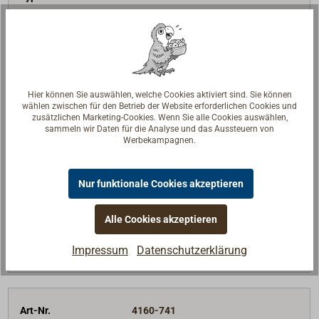
D (mm)
8
L (mm)
50
B (mm)
40
M (mm)
1,70
Hier können Sie auswählen, welche Cookies aktiviert sind. Sie können
Gewicht (g)
45
wählen zwischen für den Betrieb der Website erforderlichen Cookies und
zusätzlichen Marketing-Cookies. Wenn Sie alle Cookies auswählen,
Preis (Stück)
Bis 9
Stk
Ab 10
Stk
sammeln wir Daten für die Analyse und das Aussteuern von
Werbekampagnen.
35,00 €*
29,70 €*
netto:
29,41 €
netto:
24,96 €
Lieferzeit
Am Lager
Nur funktionale Cookies akzeptieren
Merken
Alle Cookies akzeptieren
In den Warenkorb
Impressum
Datenschutzerklärung
Art-Nr.
4160-741