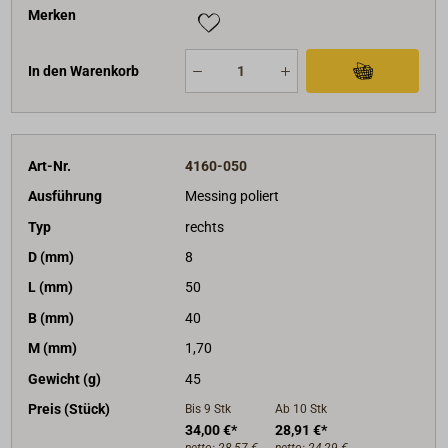
Merken
In den Warenkorb
Art-Nr.
4160-050
Ausführung
Messing poliert
Typ
rechts
D (mm)
8
L (mm)
50
B (mm)
40
M (mm)
1,70
Gewicht (g)
45
Preis (Stück)
Bis 9
Stk
Ab 10
Stk
34,00 €*
28,91 €*
netto:
28,57 €
netto:
24,29 €