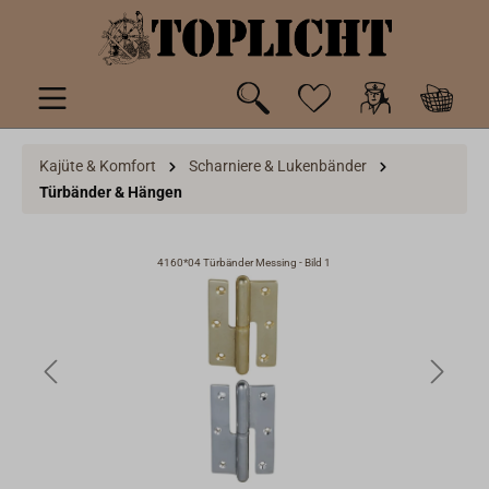
inhalt springen
Kajüte & Komfort
Scharniere & Lukenbänder
Türbänder & Hängen
4160*04 Türbänder Messing - Bild 1