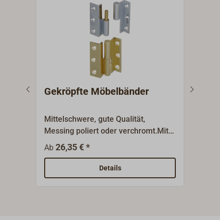
Gekröpfte Möbelbänder
Gek
Mes
Mittelschwere, gute Qualität,
Preis
Messing poliert oder verchromt.Mit
gesc
Messingstift und mit einer Kröpfung
Mess
26,35 € *
2
Ab
Ab
(7,5 mm) für überfälzte
(7,5
Türen.Hergestellt in
Türe
Details
Deutschland.Rechte und linke
liefe
Ausführung lieferbar.