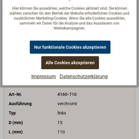
Gewicht (g)
350
Hier können Sie auswählen, welche Cookies aktiviert sind. Sie können
wählen zwischen für den Betrieb der Website erforderlichen Cookies und
Preis (Stück)
Bis 4
Stk
Ab 5
Stk
zusätzlichen Marketing-Cookies. Wenn Sie alle Cookies auswählen,
29,00 €*
25,50 €*
sammeln wir Daten für die Analyse und das Aussteuern von
netto:
24,37 €
netto:
21,43 €
Werbekampagnen.
Lieferzeit
Am Lager
Merken
Nur funktionale Cookies akzeptieren
Alle Cookies akzeptieren
In den Warenkorb
Impressum
Datenschutzerklärung
Art-Nr.
4160-710
Ausführung
verchromt
Typ
links
D (mm)
15
L (mm)
110