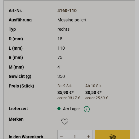
Art-Nr.
4160-110
Ausführung
Messing poliert
Typ
rechts
D (mm)
15
L (mm)
110
B (mm)
75
M (mm)
4
Gewicht (g)
350
Preis (Stück)
Bis 9
Stk
Ab 10
Stk
35,90 €*
30,50 €*
netto:
30,17 €
netto:
25,63 €
Lieferzeit
Am Lager
Merken
In den Warenkorb