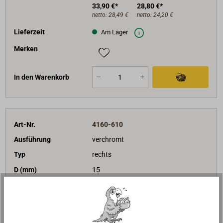
33,90 €*
28,80 €*
netto:
28,49 €
netto:
24,20 €
Lieferzeit
Am Lager
Merken
In den Warenkorb
Art-Nr.
4160-610
Ausführung
verchromt
Typ
rechts
D (mm)
15
L (mm)
110
B (mm)
75
M (mm)
4