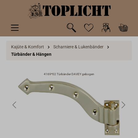
inhalt springen
Kajüte & Komfort
Scharniere & Lukenbänder
Türbänder & Hängen
4169*02 Türbänder DAVEY gebogen