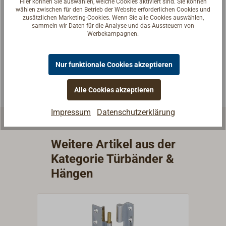
Hier können Sie auswählen, welche Cookies aktiviert sind. Sie können
Fragen zum Artikel?
wählen zwischen für den Betrieb der Website erforderlichen Cookies und
zusätzlichen Marketing-Cookies. Wenn Sie alle Cookies auswählen,
Reden Sie mit Handwerkern, Bootsbauern und
sammeln wir Daten für die Analyse und das Aussteuern von
Seglerinnen. Wir verstehen Ihre Fragen und geben die
Werbekampagnen.
passende Antwort.
Experten kontaktieren
Nur funktionale Cookies akzeptieren
Alle Cookies akzeptieren
Impressum
Datenschutzerklärung
Weitere Artikel aus der
Kategorie Türbänder &
Hängen