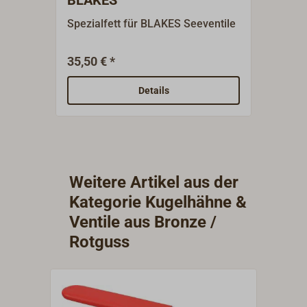
Spezialfett für BLAKES Seeventile
Ersatz
BLAKE
Bolze
35,50 € *
13
Ab
Details
Weitere Artikel aus der
Kategorie Kugelhähne &
Ventile aus Bronze /
Rotguss