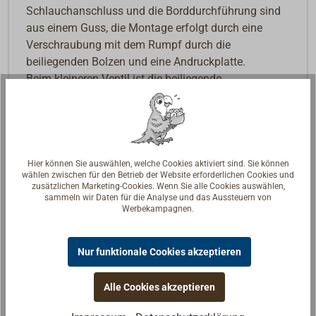
Schlauchanschluss und die Borddurchführung sind
aus einem Guss, die Montage erfolgt durch eine
Verschraubung mit dem Rumpf durch die
beiliegenden Bolzen und eine Andruckplatte.
Beim kleineren Ventil ist die beiliegende
Andruckplatte (4615-119) als Sieb ausgeführt.
Besonders geeignet für Ein- und Auslass von
Bordtoiletten. Der abnehmbare Bedienhebel ist
rechts- oder linksdrehend montierbar und lässt sofort
Hier können Sie auswählen, welche Cookies aktiviert sind. Sie können
wählen zwischen für den Betrieb der Website erforderlichen Cookies und
erkennen, ob das Ventil geöffnet oder geschlossen
zusätzlichen Marketing-Cookies. Wenn Sie alle Cookies auswählen,
ist.
sammeln wir Daten für die Analyse und das Aussteuern von
Werbekampagnen.
Lloyds Register Type approved.
Modellreihe POPULAR PLUS
Nur funktionale Cookies akzeptieren
Lieferbar für Schlauchanschluss 3/4" (19 mm) und 1
1/2" (38 mm).
Alle Cookies akzeptieren