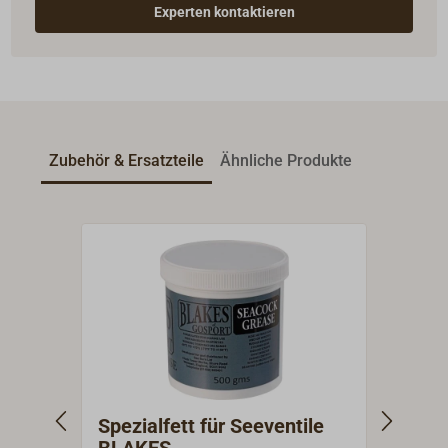
Experten kontaktieren
Zubehör & Ersatzteile
Ähnliche Produkte
Spezialfett für Seeventile
Spar
BLAKES
BLA