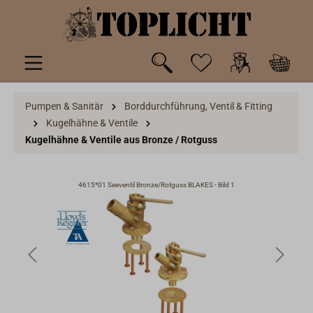
inhalt springen
Pumpen & Sanitär
Borddurchführung, Ventil & Fitting
Kugelhähne & Ventile
Kugelhähne & Ventile aus Bronze / Rotguss
4615*01 Seeventil Bronze/Rotguss BLAKES - Bild 1