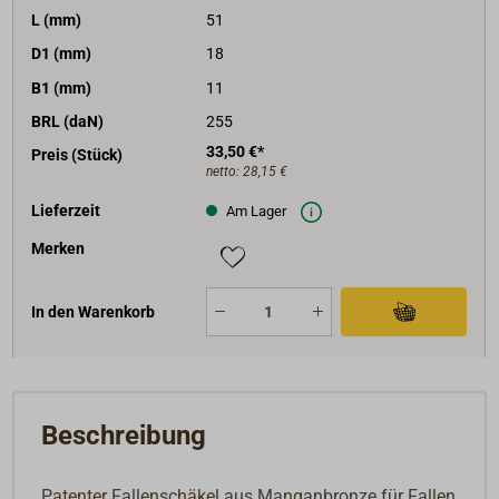
L (mm)
51
D1 (mm)
18
B1 (mm)
11
BRL (daN)
255
33,50 €*
Preis (Stück)
netto:
28,15 €
Lieferzeit
Am Lager
Merken
In den Warenkorb
Beschreibung
Patenter Fallenschäkel aus Manganbronze für Fallen