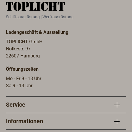
steht die französische Schmiede
WICHARD für höchste Qualität und
Schiffsausrüstung | Werftausrüstung
Sicherheit. Viele Extrem- und
Regattasegler sind von der
Ladengeschäft & Ausstellung
Zuverlässigkeit der WICHARD-
Produkte überzeugt und haben diese
TOPLICHT GmbH
in enger Zusammenarbeit mit der
Notkestr. 97
Schmiede in den letzten Jahrzehnten
22607 Hamburg
immer weiterentwickelt. Für die
Öffnungszeiten
Industrie sind alle WICHARD-Schäkel
mit einem Working Load Limit (WLL)
Mo - Fr 9 - 18 Uhr
gestempelt. Dies ist die maximal
Sa 9 - 13 Uhr
zulässige Arbeitslast für das Heben
von Lasten im gewerblichen Bereich.
Service
Weiterhin gibt WICHARD neben der
Bruchlast (BRL) auch noch eine
maximal sinnvolle Arbeitslast (WL)
Informationen
im Yachtsportbereich an.