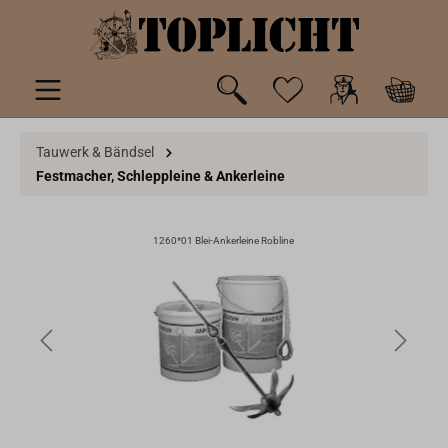
inhalt springen
Tauwerk & Bändsel
Festmacher, Schleppleine & Ankerleine
1260*01 Blei-Ankerleine Robline