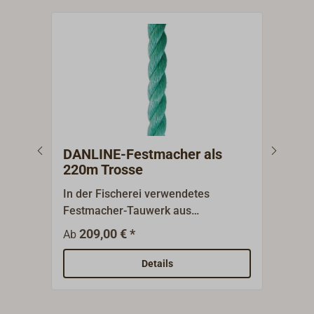
DANLINE-Festmacher als
DAN
220m Trosse
In der Fischerei verwendetes
In d
Festmacher-Tauwerk aus
Fest
modifizierten und hochfesten
modi
209,00 € *
1
Ab
Ab
Polypropylen-Garnen
Poly
(POLYSTEEL).Schwimmfähig, UV-
(POL
Details
stabilisiert, absolut
stabi
verrottungsbeständig, höhere
verr
Festigkeiten als normales PP-SPLIT-
Fest