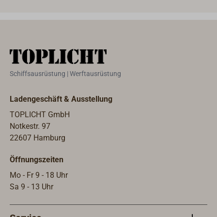
Tauwerk, wodurch ein einfacheres
Tauw
Handling mit dünneren
Hand
Durchmessern möglich ist.Farbe:
Durc
seegrasgrün. Lieferung als 220 m
seeg
Trosse. DANLINE-Festmacher
Mete
Tauwerk als Meterware finden Sie
Fest
Schiffsausrüstung | Werftausrüstung
unter "Passende Artikel" unten auf
Sie 
dieser Seite.
auf d
Ladengeschäft & Ausstellung
TOPLICHT GmbH
Notkestr. 97
22607 Hamburg
Öffnungszeiten
Mo - Fr 9 - 18 Uhr
Sa 9 - 13 Uhr