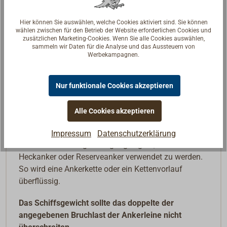
In den Warenkorb
Hier können Sie auswählen, welche Cookies aktiviert sind. Sie können
wählen zwischen für den Betrieb der Website erforderlichen Cookies und
zusätzlichen Marketing-Cookies. Wenn Sie alle Cookies auswählen,
sammeln wir Daten für die Analyse und das Aussteuern von
Werbekampagnen.
Beschreibung
16-fach geflochtene Leine aus erstklassigen
Nur funktionale Cookies akzeptieren
Polyesterfasern, gefüllt mit durchgängigem
kunststoffummantelten Bleikern.
Alle Cookies akzeptieren
Die Blei-Ankerleine ist winschenfest und sehr einfach
Impressum
Datenschutzerklärung
in der Handhabung. Sehr gut geeignet, um am
Heckanker oder Reserveanker verwendet zu werden.
So wird eine Ankerkette oder ein Kettenvorlauf
überflüssig.
Das Schiffsgewicht sollte das doppelte der
angegebenen Bruchlast der Ankerleine nicht