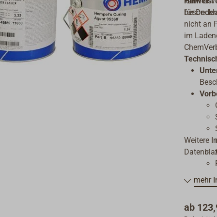
kann er v
Hinweis:
für Deckl
besonder
nicht an 
im Laden
ChemVerb
Technisc
Unte
Besc
Vorb
Weitere I
Datenblat
mehr I
Folg
Date
ab
123,
Ergie