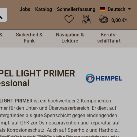
Jobs
Katalog
Schnellerfassung
Deutsch
0,00 €*
&
Sicherheit &
Navigation &
Berufs-
Funk
Lektüre
schifffahrt
EL LIGHT PRIMER
essional
LIGHT PRIMER
ist ein hochwertiger 2-Komponenten-
mer für den Unter- und Überwasserbereich. Er dient auf
ntergründen als gute Sperrschicht gegen eindringenden
pf, auf GFK zur Osmoseprävention und -reparatur, auf
als Korrosionsschutz. Auch auf Sperrholz und Hartholz