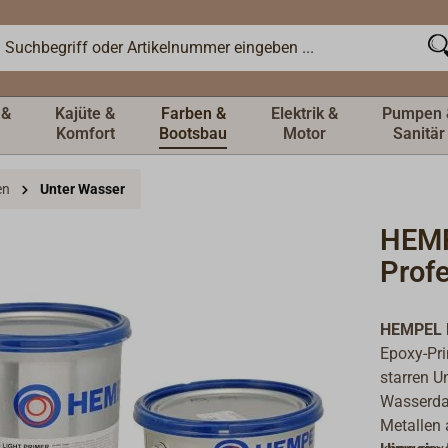
 &
Kajüte &
Farben &
Elektrik &
Pumpen 
Komfort
Bootsbau
Motor
Sanitär
en
Unter Wasser
HEMP
Prof
HEMPEL 
Epoxy-Pri
starren U
Wasserdam
Metallen 