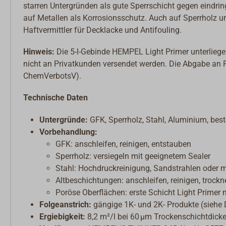
starren Untergründen als gute Sperrschicht gegen eindr
auf Metallen als Korrosionsschutz. Auch auf Sperrholz und
Haftvermittler für Decklacke und Antifouling.
Hinweis:
Die 5-l-Gebinde HEMPEL Light Primer unterlieg
nicht an Privatkunden versendet werden. Die Abgabe an 
ChemVerbotsV).
Technische Daten
Untergründe:
GFK, Sperrholz, Stahl, Aluminium, be
Vorbehandlung:
GFK: anschleifen, reinigen, entstauben
Sperrholz: versiegeln mit geeignetem Sealer
Stahl: Hochdruckreinigung, Sandstrahlen oder 
Altbeschichtungen: anschleifen, reinigen, trockn
Poröse Oberflächen: erste Schicht Light Primer
Folgeanstrich:
gängige 1K- und 2K- Produkte (siehe 
Ergiebigkeit:
8,2 m²/l bei 60 µm Trockenschichtdick