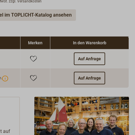
 MwSt. zzgl. Versandkosten
ünnung:
HEMPEL'S THINNER 845 (Art.Nr. 2577-022)
ikationsmethode:
Pinsel, Rolle, Airless-Spritzen
kel im TOPLICHT-Katalog ansehen
fessionelle Anwender)
knungszeiten bei 10 °C:
Handtrocken nach 6 Std.;
treichbar nach 9 Std.
Merken
In den Warenkorb
Auf Anfrage
n.
Auf Anfrage
t auf