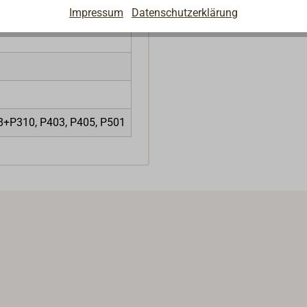
Impressum
Datenschutzerklärung
8+P310, P403, P405, P501