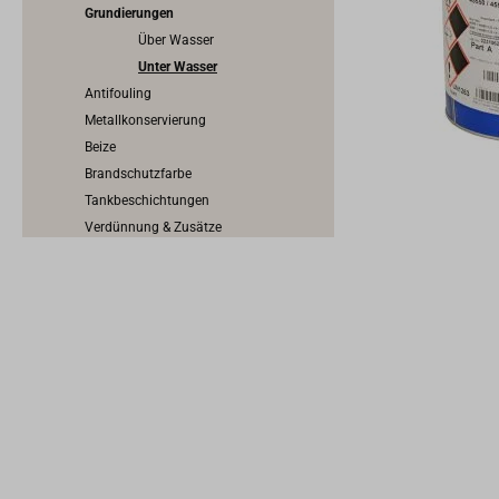
Grundierungen
Über Wasser
Unter Wasser
Antifouling
Metallkonservierung
Beize
Brandschutzfarbe
Tankbeschichtungen
Verdünnung & Zusätze
Nützliche Hilfsmittel
Pflege & Schutz
Arbeitsschutz
Epoxy, GFK & Kunststoff
Tape & Abklebeband
Dichten & Kleben
Traditionelles Dichten & Kalfatern
Werkzeuge für den Bootsbau
Schrauben, Nägel, Nieten & Propfen
Scheuerleisten & Profilschienen