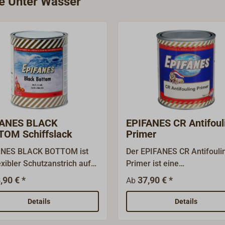
ie Unter Wasser
FANES BLACK
EPIFANES CR Antifoul
OM Schiffslack
Primer
ANES BLACK BOTTOM ist
Der EPIFANES CR Antifouli
exibler Schutzanstrich auf
Primer ist eine
enbasis für den Bereich
aluminiumpigmentierte,
,90 € *
37,90 € *
Ab
und unter der
universelle Unterwassersch
rlinie.Diese moderne
Grundierung auf Basis von 
Details
Details
on des traditionellen
Kautschuk. Geeignet für di
acks haftet gut auf rohen
Anwendung auf Stahl,