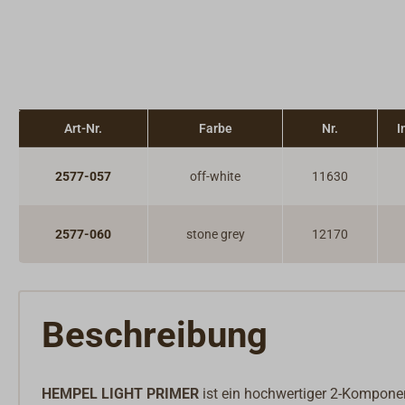
Konstruktionsbeschläge
Anoden
Art-Nr.
Farbe
Nr.
I
2577-057
off-white
11630
2577-060
stone grey
12170
Beschreibung
HEMPEL LIGHT PRIMER
ist ein hochwertiger 2-Komponen