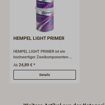
HEMPEL LIGHT PRIMER
HEMPEL LIGHT PRIMER ist ein
hochwertiger Zweikomponenten-
Primer auf Epoxidharzbasis für den
24,89 € *
Ab
Unter- und Überwasserbereich. Er
dient auf starren Untergründen als
Details
gute Sperrschicht gegen
eindringenden Wasserdampf, auf
GFK zur Osmoseprävention und -
reparatur, auf Metallen als
Korrosionsschutz. Auch auf