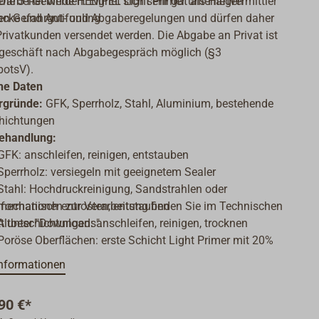
erarbeitet werden. Eignet sich sehr gut als Haftvermittler
Die 5-l-Gebinde HEMPEL Light Primer unterliegen
acke und Antifouling.
en Gefahrgut- und Abgaberegelungen und dürfen daher
Privatkunden versendet werden. Die Abgabe an Privat ist
geschäft nach Abgabegespräch möglich (§3
otsV).
he Daten
rgründe:
GFK, Sperrholz, Stahl, Aluminium, bestehende
hichtungen
ehandlung:
GFK: anschleifen, reinigen, entstauben
Sperrholz: versiegeln mit geeignetem Sealer
Stahl: Hochdruckreinigung, Sandstrahlen oder
nformationen zur Verarbeitung finden Sie im Technischen
mechanisch entrosten, entstauben
t unter "Downloads".
Altbeschichtungen: anschleifen, reinigen, trocknen
Poröse Oberflächen: erste Schicht Light Primer mit 20%
Verdünnung grundieren
nformationen
eanstrich:
gängige 1K- und 2K- Produkte (siehe
nblatt)
90 €*
bigkeit:
8,2 m²/l bei 60 µm Trockenschichtdicke