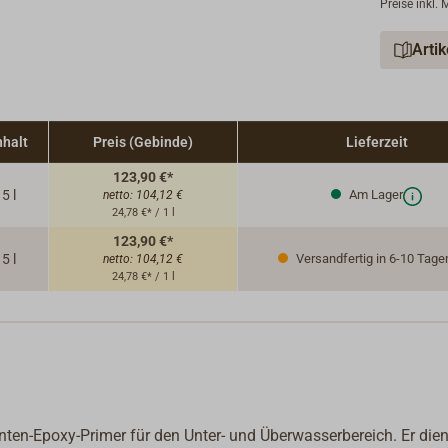
Preise inkl.
Verd
Appl
Arti
(pro
Troc
übers
nhalt
Preis (Gebinde)
Lieferzeit
123,90 €*
5 l
Am Lager
netto:
104,12 €
24,78 €* / 1 l
123,90 €*
5 l
Versandfertig in 6-10 Tage
netto:
104,12 €
24,78 €* / 1 l
ten-Epoxy-Primer für den Unter- und Überwasserbereich. Er dien