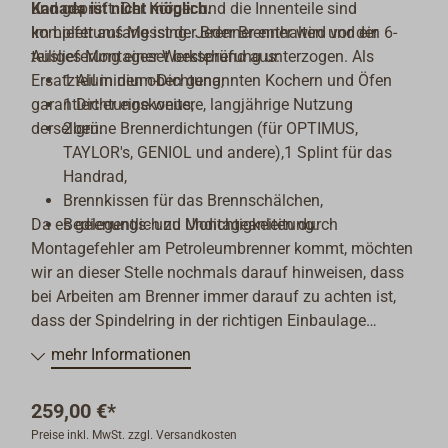
und geprüft. Der Körper und die Innenteile sind
Kanada ist nicht möglich.
komplett aus Messing. Jeder Brenner wird vor der
Im Lieferumfang ist der Brenner enthalten und ein 6-
Auslieferung einer Werksprüfung unterzogen. Als
teiliges Montageset bestehend aus:
Ersatzteil in den oben genannten Kochern und Öfen
1 Aluminium-Dichtung,
garantiert er eine weitere, langjährige Nutzung
1 Dichtungskonus,
derselben.
2 grüne Brennerdichtungen (für OPTIMUS,
TAYLOR's, GENIOL und andere),1 Splint für das
Handrad,
Brennkissen für das Brennschälchen,
Da es gelegentlich zu Undichtigkeiten durch
Bedienungs- und Montageanleitung.
Montagefehler am Petroleumbrenner kommt, möchten
wir an dieser Stelle nochmals darauf hinweisen, dass
bei Arbeiten am Brenner immer darauf zu achten ist,
dass der Spindelring in der richtigen Einbaulage
montiert ist.
mehr Informationen
Weiter unten auf dieser Seite finden Sie unter
„Download“ eine PDF-Datei, in der die korrekte
259,00 €*
Montage des Spindelringes beschrieben ist.
Preise inkl. MwSt. zzgl. Versandkosten