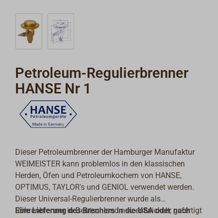
Petroleum-Regulierbrenner
HANSE Nr 1
Dieser Petroleumbrenner der Hamburger Manufaktur
WEIMEISTER kann problemlos in den klassischen
Herden, Öfen und Petroleumkochern von HANSE,
OPTIMUS, TAYLOR's und GENIOL verwendet werden.
Dieser Universal-Regulierbrenner wurde als
Röhrenbrenner in Deutschland neu entwickelt, gefertigt
Eine Lieferung des Brenners in die USA oder nach