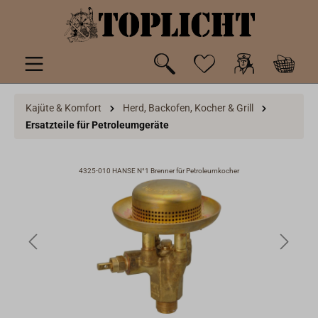
inhalt springen
Kajüte & Komfort
Herd, Backofen, Kocher & Grill
Ersatzteile für Petroleumgeräte
4325-010 HANSE N°1 Brenner für Petroleumkocher