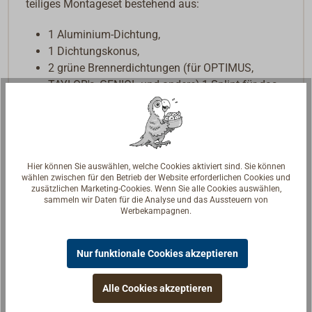
teiliges Montageset bestehend aus:
1 Aluminium-Dichtung,
1 Dichtungskonus,
2 grüne Brennerdichtungen (für OPTIMUS,
TAYLOR's, GENIOL und andere),1 Splint für das
Handrad,
Brennkissen für das Brennschälchen,
Bedienungs- und Montageanleitung.
Da es gelegentlich zu Undichtigkeiten durch
Hier können Sie auswählen, welche Cookies aktiviert sind. Sie können
wählen zwischen für den Betrieb der Website erforderlichen Cookies und
Montagefehler am Petroleumbrenner kommt,
zusätzlichen Marketing-Cookies. Wenn Sie alle Cookies auswählen,
möchten wir an dieser Stelle nochmals darauf
sammeln wir Daten für die Analyse und das Aussteuern von
Werbekampagnen.
hinweisen, dass bei Arbeiten am Brenner immer
darauf zu achten ist, dass der Spindelring in der
richtigen Einbaulage montiert ist.
Nur funktionale Cookies akzeptieren
Weiter unten auf dieser Seite finden Sie unter
„Download“ eine PDF-Datei, in der die korrekte
Alle Cookies akzeptieren
Montage des Spindelringes beschrieben ist.