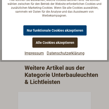
Fragen zum Artikel?
wählen zwischen für den Betrieb der Website erforderlichen Cookies und
Reden Sie mit Handwerkern, Bootsbauern und
zusätzlichen Marketing-Cookies. Wenn Sie alle Cookies auswählen,
sammeln wir Daten für die Analyse und das Aussteuern von
Seglerinnen. Wir verstehen Ihre Fragen und geben die
Werbekampagnen.
passende Antwort.
Experten kontaktieren
Nur funktionale Cookies akzeptieren
Alle Cookies akzeptieren
Impressum
Datenschutzerklärung
Weitere Artikel aus der
Kategorie Unterbauleuchten
& Lichtleisten