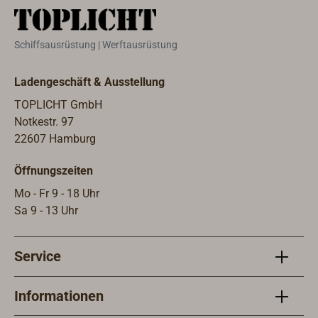
side light leuchtet aus der schmalen
Seite des Profils heraus und kann
verklebt oder in eine 4 mm Nut
Schiffsausrüstung | Werftausrüstung
eingelegt werden.Pro Meter
ausgestattet mit 60 LEDs, 4,5 Watt,
Ladengeschäft & Ausstellung
350 lm/m. Abmessungen: Breite x
Höhe 7,2 mm x 4,2 mm,
TOPLICHT GmbH
Gesamtlänge 2 Meter.Das Profil kann
Notkestr. 97
nach jeder dritten LED auf
22607 Hamburg
Wunschlänge gekürzt werden, wobei
Öffnungszeiten
ab Werk schon beidseitig eine
Stromeinspeisung vormontiert ist um
Mo - Fr 9 - 18 Uhr
das Löten zu vermeiden.Zum
Sa 9 - 13 Uhr
Anschluss an das Bordnetz wird ein
DC/DC Spannungswandler 8-30 V
Service
benötigt, der dieses Leuchtband mit
exakt 12,5 V versorgt. BATSYSTEM
ist ein seit mehr als 30 Jahren
Informationen
erfolgreich in der