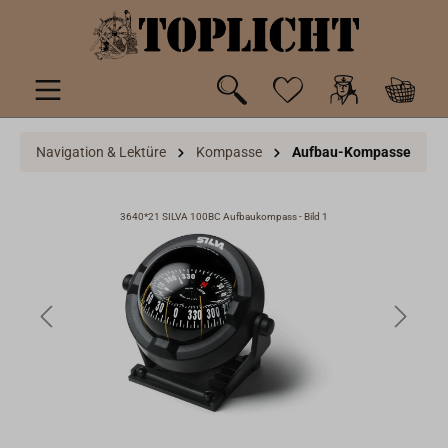
inhalt springen
Navigation & Lektüre
Kompasse
Aufbau-Kompasse
3640*21 SILVA 100BC Aufbaukompass - Bild 1