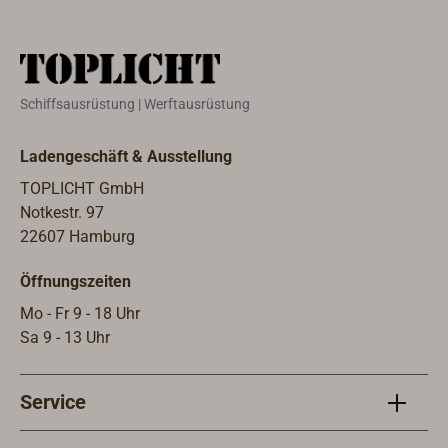
Zulassung 0474-23 Class B
Zert
(Lifeboats/Rescueboats).Das
sind
Zertifikat liegt dem Kompass
spezi
bei.Lieferung mit eingebauter,
für a
Schiffsausrüstung | Werftausrüstung
multispannungsfähiger LED-
entwi
Beleuchtung (12V/24V).
vers
Ladengeschäft & Ausstellung
erhä
ein 
TOPLICHT GmbH
Magn
Notkestr. 97
Beru
22607 Hamburg
ausr
Öffnungszeiten
Ersa
kann
Mo - Fr 9 - 18 Uhr
Komp
Sa 9 - 13 Uhr
Durc
gut 
Service
Komp
gelie