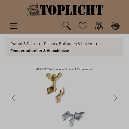
inhalt springen
Rumpf & Deck
Fenster, Bullaugen & Luken
Fensteraufsteller & Verschlüsse
4096*02 Fensterverschluss mit Flügelmutter