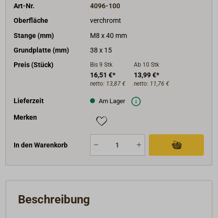
Art-Nr.
4096-100
Oberfläche
verchromt
Stange (mm)
M8 x 40 mm
Grundplatte (mm)
38 x 15
Preis (Stück)
Bis 9
Stk
Ab 10
Stk
16,51 €*
13,99 €*
netto:
13,87 €
netto:
11,76 €
Lieferzeit
Am Lager
Merken
In den Warenkorb
Beschreibung