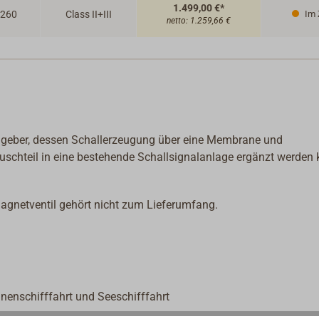
1.499,00 €*
260
Class II+III
Im 
netto:
1.259,66 €
geber, dessen Schallerzeugung über eine Membrane und
tauschteil in eine bestehende Schallsignalanlage ergänzt werden 
agnetventil gehört nicht zum Lieferumfang.
innenschifffahrt und Seeschifffahrt