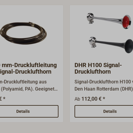
 mm-Druckluftleitung
DHR H100 Signal-
Signal-Drucklufthorn
Drucklufthorn
-Druckluftleitung aus
Signal-Drucklufthorn H100
 (Polyamid, PA). Geeignet
Den Haan Rotterdam (DHR)
ie Verwendung an einem
nicht ausrüstungspflichtige
€ *
112,00 € *
Ab
l-Drucklufthorn oder
Segelyachten und
e Druckluft-
Motoryachten.Ein Nebelhor
Details
Details
ndungen.Die
robusten Materialien im
ialstärke beträgt 1 mm, der
schlanken Design.Der Mess
durchmesser also 8 mm.
Schalltricher ist wahlweise