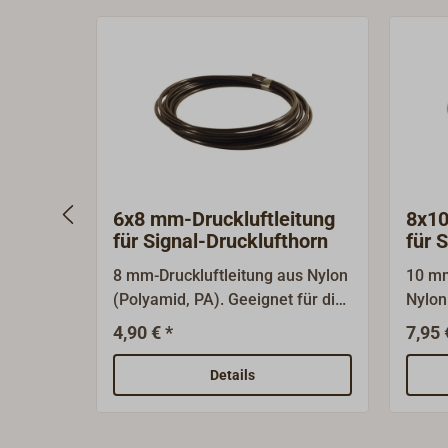
6x8 mm-Druckluftleitung
8x10
für Signal-Drucklufthorn
für 
8 mm-Druckluftleitung aus Nylon
10 mm
(Polyamid, PA). Geeignet für die
Nylon
Verwendung an einem Signal-
für d
4,90 € *
7,95 
Drucklufthorn oder andere
Signa
Druckluft-Anwendungen.Die
ander
Details
Materialstärke beträgt 1 mm, der
Anwe
Innendurchmesser also 6 mm.
Mater
Innen