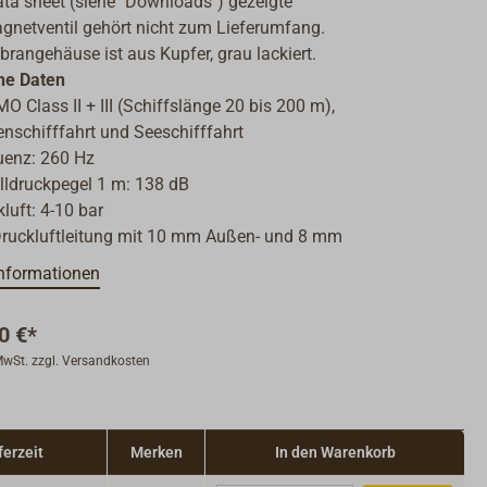
ta sheet (siehe "Downloads") gezeigte
gnetventil gehört nicht zum Lieferumfang.
angehäuse ist aus Kupfer, grau lackiert.
he Daten
MO Class II + III (Schiffslänge 20 bis 200 m),
enschifffahrt und Seeschifffahrt
uenz: 260 Hz
lldruckpegel 1 m: 138 dB
luft: 4-10 bar
Druckluftleitung mit 10 mm Außen- und 8 mm
ndurchmesser
nformationen
erbrauch: 8-12 l/sec
zart: IP 56
0 €*
ssungen L x D: 590 x 268 mm
 MwSt. zzgl. Versandkosten
ht: 2,8 kg
ferzeit
Merken
In den Warenkorb