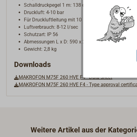
Schalldruckpegel 1 m: 138 dB
Druckluft: 4-10 bar
Für Druckluftleitung mit 10 mm Außen- und 8 mm I
Luftverbrauch: 8-12 l/sec
Schutzart: IP 56
Abmessungen L x D: 590 x 268 mm
Gewicht: 2,8 kg
Downloads
MAKROFON M75F 260 HVE F4 - Data sheet
MAKROFON M75F 260 HVE F4 - Type approval certific
Weitere Artikel aus der Kategor