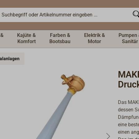
 &
Kajüte &
Farben &
Elektrik &
Pumpen 
Komfort
Bootsbau
Motor
Sanitär
nalanlagen
MAK
Druc
Das MAKR
dessen S
Dämpfungs
eine best
einen an