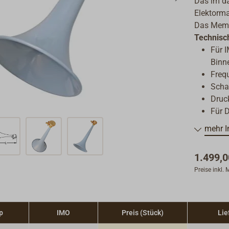
Das im da
Elektorma
Das Membr
Technisc
Für I
Binn
Freq
Scha
Druck
Für 
Inne
mehr I
Luftv
Schut
1.499,0
Abme
Preise inkl.
Gewic
p
IMO
Preis (Stück)
Lie