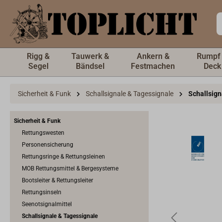
inhalt springen
Rigg &
Tauwerk &
Ankern &
Rumpf
Segel
Bändsel
Festmachen
Deck
Sicherheit & Funk
Schallsignale & Tagessignale
Schallsig
Sicherheit & Funk
Rettungswesten
Personensicherung
Rettungsringe & Rettungsleinen
MOB Rettungsmittel & Bergesysteme
Bootsleiter & Rettungsleiter
Rettungsinseln
Seenotsignalmittel
Schallsignale & Tagessignale