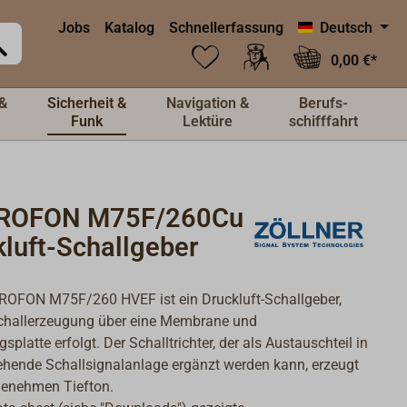
Jobs
Katalog
Schnellerfassung
Deutsch
0,00 €*
&
Sicherheit &
Navigation &
Berufs-
Funk
Lektüre
schifffahrt
ROFON M75F/260Cu
kluft-Schallgeber
OFON M75F/260 HVEF ist ein Druckluft-Schallgeber,
challerzeugung über eine Membrane und
platte erfolgt. Der Schalltrichter, der als Austauschteil in
ehende Schallsignalanlage ergänzt werden kann, erzeugt
genehmen Tiefton.