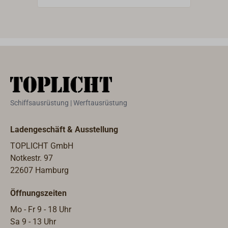
perfekte Steuerungsmöglichkeiten:
Jeweils bis zu 15 Secondary-
Leuchten lassen sich zentral über
eine Main-Leuchte oder über das
optionale Steuerungsmodul LD-200
(ein separater Tast-Schalter ist
erforderlich) schalten und dimmen.
Die Main-Leuchten haben einen
Schiffsausrüstung | Werftausrüstung
integrierten Softtaster und können
auch als Einzelleuchten installiert
Ladengeschäft & Ausstellung
werden.Für die Nachtfahrt kann bei
der Main-Leuchte zwischen
TOPLICHT GmbH
warmweißem (3000 Kelvin) oder
Notkestr. 97
rotem Licht gewählt werden, bei
22607 Hamburg
Rotlicht werden dann die Secondary-
Öffnungszeiten
Leuchten automatisch
ausgeschaltet.Der Korpus der
Mo - Fr 9 - 18 Uhr
Leuchte ist aus robustem Metall, mit
Sa 9 - 13 Uhr