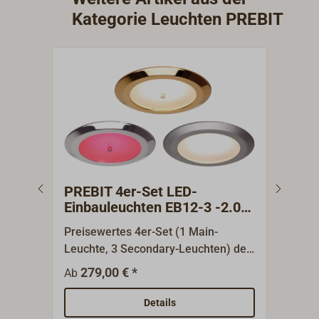
Kategorie Leuchten PREBIT
PREBIT 4er-Set LED-
PRE
Einbauleuchten EB12-3 -2.0
PRE
Main/Secondary
Preisewertes 4er-Set (1 Main-
Abde
Leuchte, 3 Secondary-Leuchten) der
Leuc
eleganten, schlichten LED Einbau-
D= 5
279,00 € *
3
Ab
Ab
Deckenleuchten EB12-3 mit der
verc
weiterentwickelten Version EB12-3-
Abde
Details
V2.0. Die Einbauleuchten bieten
mm.