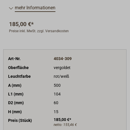
Für die Nachtfahrt weiß/rot wählbar.
mehr Informationen
Die Leuchten sind anschlussfertig für 11-30 Volt
Gleichspannung.
185,00 €*
Lieferung inklusive Leuchtmittel.
Preise inkl. MwSt. zzgl. Versandkosten
Art-Nr.
4034-309
Oberfläche
vergoldet
Leuchtfarbe
rot/weiß
A (mm)
500
L1 (mm)
104
D2 (mm)
60
H (mm)
15
185,00 €*
Preis (Stück)
netto:
155,46 €