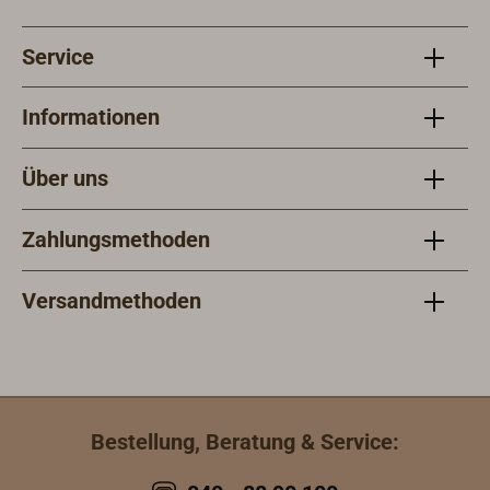
verchromter, matt verchromter oder
goldfarbender Oberfläche. Die
Service
satinierte Acrylglasscheibe sorgt für
ein blendfreies Licht, die Verteilung
der LEDs für ein schönes homogenes
Informationen
Lichtbild. Als Leuchtmittel kommen
warmweiße (3000 Kelvin) und rote
Über uns
Hight-Power LEDs (3 x 1 Watt) mit
einem Abstrahlwinkel von 90° zum
Zahlungsmethoden
Einsatz.Lieferung inklusive
Leuchtmittel, Anschlussfertig für 12
& 24 Volt Gleichspannung.
Versandmethoden
Bestellung, Beratung & Service: