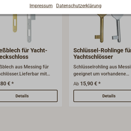
Impressum
Datenschutzerklärung
eßblech für Yacht-
Schlüssel-Rohlinge fü
teckschloss
Yachtschlösser
ßblech aus Messing für
Schlüsselrohling aus Messi
chlösser.Lieferbar mit
geeignet um vorhandene
ter oder verchromter
Schlüssel zu vervielfältige
,80 € *
15,90 € *
Ab
äche.
um Ersatzschlüssel
herzustellen.Lieferbar mit
Details
Details
Oberfläche Messing blank 
verchromt. Passend zu uns
Yachtschlössern.