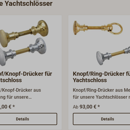
ie Yachtschlösser
f/Knopf-Drücker für
Knopf/Ring-Drücker f
tschloss
Yachtschloss
/Knopf-Drücker aus
Knopf/Ring-Drücker aus M
ng für unsere
für unsere Yachtschlösser 
schlösser mit einem 8 mm
einem 8 mm Vierkant, pas
,00 € *
93,00 € *
Ab
ant, passend für Türstärken
für Türstärken von 20 mm b
0 mm bis 40 mm.Lieferbar
mm.Lieferbar für Einsteck-
Details
Details
insteck- oder
Kastenschlösser, wahlweis