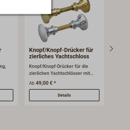
r
Knopf/Knopf-Drücker für
Säbel
zierliches Yachtschloss
Yacht
ng,
Knopf/Knopf-Drücker für die
Säbeldr
zierlichen Yachtschlösser mit
Yachts
n oder
einem 7 mm Vierkant.Lieferbar
Vierka
49,00 € *
42,
Ab
Ab
für Einsteck- oder
poliert
Kastenschlösser, Messing poliert
für Ein
Details
oder
oder vernickelt.
Kasten
eren