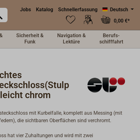
Jobs
Katalog
Schnellerfassung
Deutsch
0,00 €*
&
Sicherheit &
Navigation &
Berufs-
Funk
Lektüre
schifffahrt
echtes
teckschloss(Stulp
leicht chrom
steckschloss mit Kurbelfalle, komplett aus Messing (mit
federn), die sichtbaren Oberflächen sind verchromt.
ss hat vier Zuhaltungen und wird mit zwei