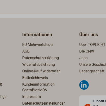
nschlösser, wahlweise mit
polierter oder verchromter
rter oder verchromter
Oberfläche.
läche.
Informationen
Über uns
EU-Mehrwertsteuer
Über TOPLICHT
AGB
Die Crew
Datenschutzerklärung
Jobs
Widerrufsbelehrung
Unsere Geschic
Online-Kauf widerrufen
Ladengeschäft
Batteriehinweis
 &
Kundeninformation
ChemBiozidDV
tige
Impressum
Kunden 
Datenschutzeinstellungen