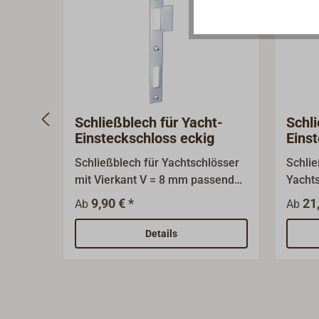
Schließblech für Yacht-
Schli
Einsteckschloss eckig
Eins
Schließblech für Yachtschlösser
Schlie
mit Vierkant V = 8 mm passend
Yachts
zum Einsteckschloß Art-Nr.
polier
9,90 € *
21
Ab
Ab
4180-... Lieferbar in Messing
Oberfl
verchromt.
Details