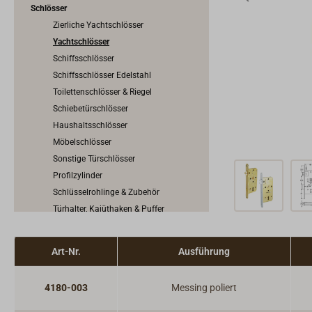
Schlösser
Zierliche Yachtschlösser
Yachtschlösser
Schiffsschlösser
Schiffsschlösser Edelstahl
Toilettenschlösser & Riegel
Schiebetürschlösser
Haushaltsschlösser
Möbelschlösser
Sonstige Türschlösser
Profilzylinder
Schlüsselrohlinge & Zubehör
Türhalter, Kajüthaken & Puffer
Vorhängeschlösser
Riegel & Verschlüsse
Art-Nr.
Ausführung
Haken
Dit & Dat
4180-003
Messing poliert