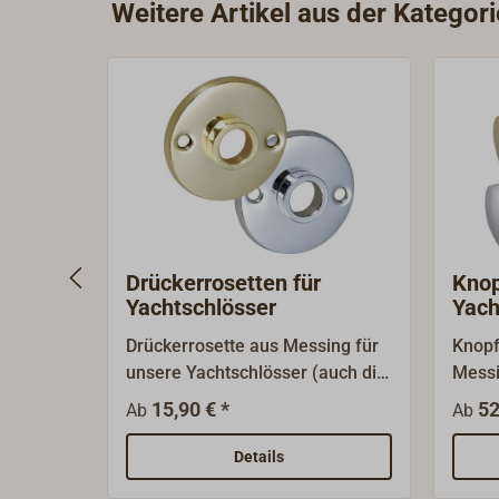
Weitere Artikel aus der Kategor
Drückerrosetten für
Knop
Yachtschlösser
Yach
Drückerrosette aus Messing für
Knopf
unsere Yachtschlösser (auch die
Messi
zierlichen). Lieferung mit
Yacht
15,90 € *
52
Ab
Ab
polierter oder verchromter
Vierk
Oberfläche.
von 2
Details
für E