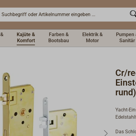
 &
Kajüte &
Farben &
Elektrik &
Pumpen 
Komfort
Bootsbau
Motor
Sanitär
Cr/r
Eins
rund)
Yacht-Ein
Edelstahl
Das Schlo