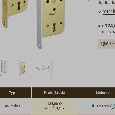
Buntbarts
mehr I
Schlossnu
Dornmaß
ab
124,
Abstand:
Preise inkl.
Ein Schli
Arti
Zur Auswa
PDF unter
Typ
Preis (Stück)
Lieferzeit
124,00 €*
DIN rechts
Am Lager
netto:
104,20 €