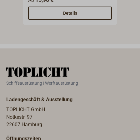
Ab
Ab
oder verchromter Oberfläche.
Türs
mm.L
Details
Kast
poli
Ober
Schiffsausrüstung | Werftausrüstung
Ladengeschäft & Ausstellung
TOPLICHT GmbH
Notkestr. 97
22607 Hamburg
Öffnungszeiten