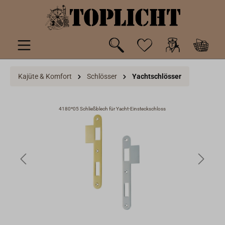
inhalt springen
Kajüte & Komfort
Schlösser
Yachtschlösser
nks
4180*05 Schließblech für Yacht-Einsteckschloss