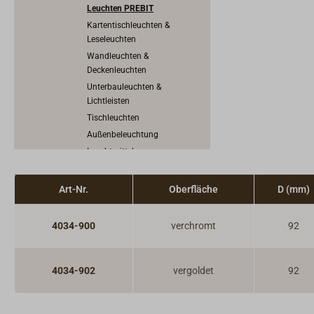
Leuchten PREBIT
Kartentischleuchten &
Leseleuchten
Wandleuchten &
Deckenleuchten
Unterbauleuchten &
Lichtleisten
Tischleuchten
Außenbeleuchtung
Leuchtmittel
Ersatzgläser, Schirme &
Zubehör
Art-Nr.
Oberfläche
D (mm)
Mobile LED-Leuchten
Petroleumlampen
4034-900
verchromt
92
Kerzenlichter
Traditionelle Positionslaternen
Uhren, Barometer & Instrumente
4034-902
vergoldet
92
Ofen & Heizung
Herd, Backofen, Kocher & Grill