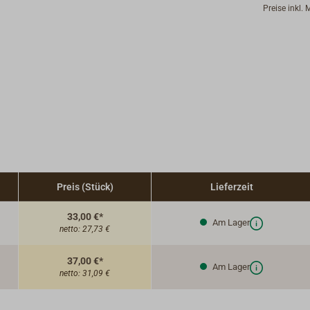
Preise inkl.
Preis (Stück)
Lieferzeit
33,00 €*
Am Lager
netto:
27,73 €
37,00 €*
Am Lager
netto:
31,09 €