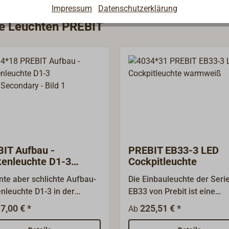
Impressum
Datenschutzerklärung
ie Leuchten PREBIT
IT Aufbau -
PREBIT EB33-3 LED
enleuchte D1-3
Cockpitleuchte
/Secondary
nte aber schlichte Aufbau-
Die Einbauleuchte der Seri
nleuchte D1-3 in der
EB33 von Prebit ist eine
Seconday -
kompakte LED-Einbauleucht
7,00 € *
225,51 € *
Ab
guration.Hier kann die
den Außenbereich, die sich
chtung auch zentral als
als Cockpitleuchte eignet. S