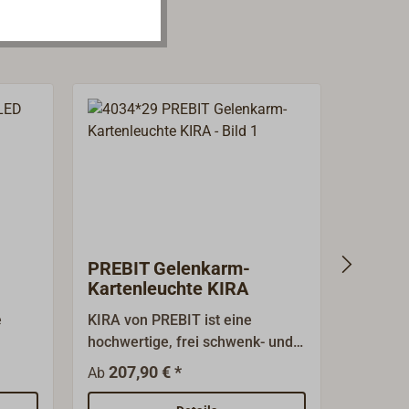
PREBIT Gelenkarm-
PREBI
Kartenleuchte KIRA
Flex 0
e
KIRA von PREBIT ist eine
Die Sch
hochwertige, frei schwenk- und
PREBIT 
e für
drehbare Gelenkarm-Leuchte.
elegant
207,90 € *
183,
Ab
Ab
 ideal
Sie eignet sich gut als Lese- oder
hochwer
ie
Kartentischleuchte, die sich am
höchster