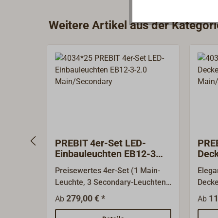
Weitere Artikel aus der Kategor
PREBIT 4er-Set LED-
PREB
Einbauleuchten EB12-3
Deck
-2.0 Main/Secondary
Main
Preisewertes 4er-Set (1 Main-
Elega
Leuchte, 3 Secondary-Leuchten)
Decke
der eleganten, schlichten LED
Main/
279,00 € *
11
Ab
Ab
Einbau-Deckenleuchten EB12-3
Konfi
mit der weiterentwickelten
Beleu