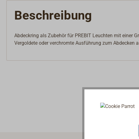
Innenbeschläge
Möbelbeschläge
Beschreibung
Scharniere & Lukenbänder
Bodenheber
Schlösser
Abdeckring als Zubehör für PREBIT Leuchten mit einer 
Riegel & Verschlüsse
Vergoldete oder verchromte Ausführung zum Abdecken al
Haken
Dit & Dat