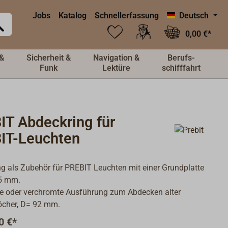
Jobs
Katalog
Schnellerfassung
Deutsch
0,00 €*
&
Sicherheit &
Navigation &
Berufs-
Funk
Lektüre
schifffahrt
IT Abdeckring für
IT-Leuchten
g als Zubehör für PREBIT Leuchten mit einer Grundplatte
5 mm.
e oder verchromte Ausführung zum Abdecken alter
öcher, D= 92 mm.
0 €*