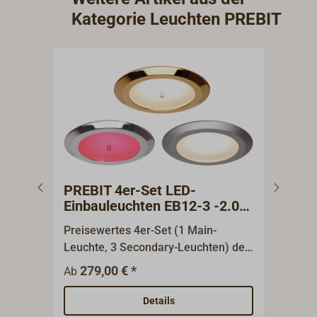
Kategorie Leuchten PREBIT
PREBIT 4er-Set LED-
PRE
Einbauleuchten EB12-3 -2.0
PRE
Main/Secondary
Preisewertes 4er-Set (1 Main-
Abde
Leuchte, 3 Secondary-Leuchten) der
Leuc
eleganten, schlichten LED Einbau-
D= 5
279,00 € *
3
Ab
Ab
Deckenleuchten EB12-3 mit der
verc
weiterentwickelten Version EB12-3-
Abde
Details
V2.0. Die Einbauleuchten bieten
mm.