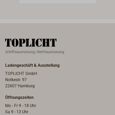
perfekte Steuerungsmöglichkeiten:
Jeweils bis zu 15 Secondary-
Leuchten lassen sich zentral über
eine Main-Leuchte oder über das
optionale Steuerungsmodul LD-200
(ein separater Tast-Schalter ist
erforderlich) schalten und dimmen.
Die Main-Leuchten haben einen
Schiffsausrüstung | Werftausrüstung
integrierten Softtaster und können
auch als Einzelleuchten installiert
Ladengeschäft & Ausstellung
werden.Für die Nachtfahrt kann bei
der Main-Leuchte zwischen
TOPLICHT GmbH
warmweißem (3000 Kelvin) oder
Notkestr. 97
rotem Licht gewählt werden, bei
22607 Hamburg
Rotlicht werden dann die Secondary-
Öffnungszeiten
Leuchten automatisch
ausgeschaltet.Der Korpus der
Mo - Fr 9 - 18 Uhr
Leuchte ist aus robustem Metall, mit
Sa 9 - 13 Uhr