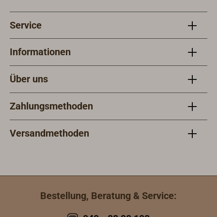
verchromter, matt verchromter oder
goldfarbender Oberfläche. Die
Service
satinierte Acrylglasscheibe sorgt für
ein blendfreies Licht, die Verteilung
der LEDs für ein schönes homogenes
Informationen
Lichtbild. Als Leuchtmittel kommen
warmweiße (3000 Kelvin) und rote
Über uns
Hight-Power LEDs (3 x 1 Watt) mit
einem Abstrahlwinkel von 90° zum
Zahlungsmethoden
Einsatz.Lieferung inklusive
Leuchtmittel, Anschlussfertig für 12
& 24 Volt Gleichspannung.
Versandmethoden
Bestellung, Beratung & Service: