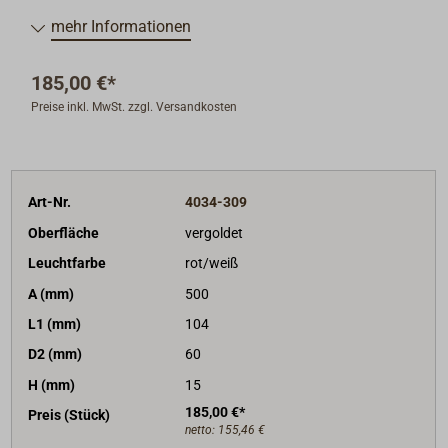
Für die Nachtfahrt weiß/rot wählbar.
mehr Informationen
Die Leuchten sind anschlussfertig für 11-30 Volt
Gleichspannung.
185,00 €*
Lieferung inklusive Leuchtmittel.
Preise inkl. MwSt. zzgl. Versandkosten
Art-Nr.
4034-309
Oberfläche
vergoldet
Leuchtfarbe
rot/weiß
A (mm)
500
L1 (mm)
104
D2 (mm)
60
H (mm)
15
185,00 €*
Preis (Stück)
netto:
155,46 €