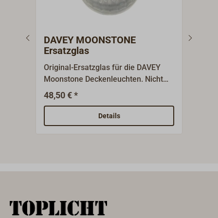
DAVEY MOONSTONE
Ele
Ersatzglas
Original-Ersatzglas für die DAVEY
Ermö
Moonstone Deckenleuchten. Nicht
Petr
für die flache Variante geeignet.
Elek
48,50 € *
8
Ab
Volt
oder
Details
seitl
180 
Stec
Leuc