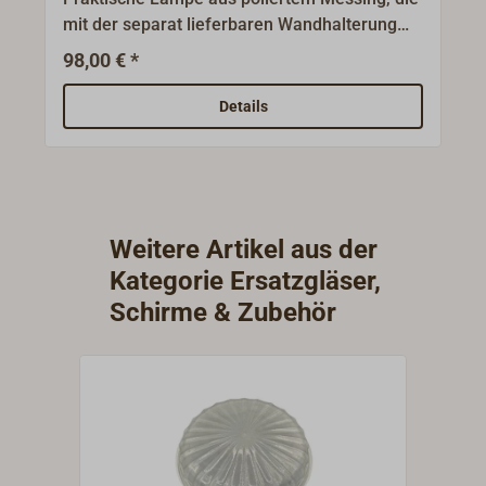
mit der separat lieferbaren Wandhalterung
auch als vollkardanische Wandlampe
98,00 € *
eingesetzt werden kann. Das Licht wird durch
die weiße Glaskugel angenehm
Details
gestreut.Technische Eigenschaften:6-liniger
KOSMOS Petroleum/BrennerKurzer KOSMOS
LampenzylinderDer Tankinhalt beträgt 0,54l
Brenndauer ca. 55 Std.Der passende
Ersatzzylinder hat die Artikel Nr. 4130-106.
Weitere Artikel aus der
Kategorie Ersatzgläser,
Schirme & Zubehör