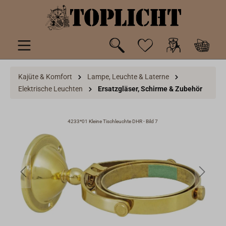
inhalt springen
Kajüte & Komfort
Lampe, Leuchte & Laterne
Elektrische Leuchten
Ersatzgläser, Schirme & Zubehör
4233*01 Kleine Tischleuchte DHR - Bild 7