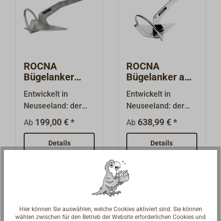
ROCNA
ROCNA
Bügelanker
Bügelanker aus
feuerverzinkt
Edelstahl
Entwickelt in
Entwickelt in
Neuseeland: der
Neuseeland: der
ROCNA Bügelanker
ROCNA Bügelanker
199,00 € *
638,99 € *
Ab
Ab
zeichnet sich durch
zeichnet sich durch
außergewöhnlich
außergewöhnlich
Details
Details
große Haltekraft
große Haltekraft
auf allen
auf allen
Ankergründen
Ankergründen
aus.Dieser "Anker
aus.Dieser "Anker
mit besonders
mit besonders
Hier können Sie auswählen, welche Cookies aktiviert sind. Sie können
hoher Haltekraft
hoher Haltekraft
wählen zwischen für den Betrieb der Website erforderlichen Cookies und