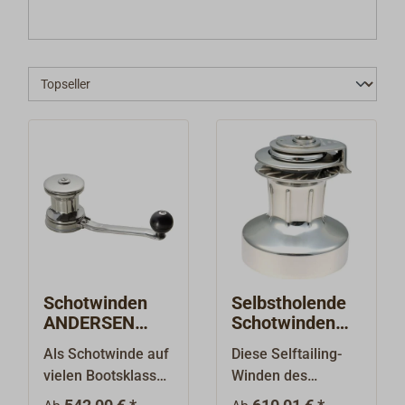
Schotwinden
Selbstholende
ANDERSEN
Schotwinden
Classic
ANDERSEN FS
Als Schotwinde auf
Diese Selftailing-
FullSteel
vielen Bootsklassen
Winden des
(Drachen, H-Boot,
renommierten