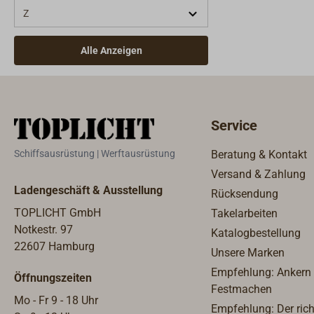
ProdukteErgie
Z
Pyropol
(9)
75 µm (Spritz
50 µm (Rolle
Alle Anzeigen
Hand)Verdün
06 Applikati
Rolle, Airles
Spritzen (pro
Service
Anwender)Tr
20 °C: Staubt
Schiffsausrüstung | Werftausrüstung
Beratung & Kontakt
überstreichb
Versand & Zahlung
Informatione
Ladengeschäft & Ausstellung
Rücksendung
finden Sie i
TOPLICHT GmbH
unter "Downl
Takelarbeiten
Notkestr. 97
Katalogbestellung
22607 Hamburg
Unsere Marken
Empfehlung: Ankern
Öffnungszeiten
Festmachen
Mo - Fr 9 - 18 Uhr
Empfehlung: Der rich