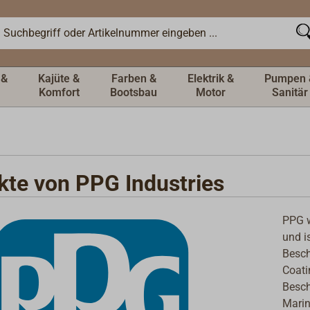
 &
Kajüte &
Farben &
Elektrik &
Pumpen 
Komfort
Bootsbau
Motor
Sanitär
kte von PPG Industries
PPG w
und i
Besch
Coati
Besch
Mari