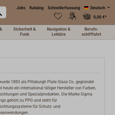
Jobs
Katalog
Schnellerfassung
Deutsch
0,00 €*
&
Sicherheit &
Navigation &
Berufs-
Funk
Lektüre
schifffahrt
urde 1883 als Pittsburgh Plate Glass Co. gegründet
st heute ein international tätiger Hersteller von Farben,
ichtungen und Spezialprodukten. Die Marke Sigma
ngs gehört zu PPG und steht für
ichtungssysteme für Schutz- und
neanwendungen.