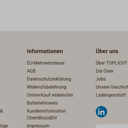
bigkeit: ca. 5,6 m²/l bei
auftrag); ca. 8 m²/l bei
nauftrag per
nung: THINNER 21-
onsmethode: Pinsel,
s- oder konventionelles
fessionelle
Informationen
Über uns
ocknungszeiten bei
rocken nach 1 Std.;
EU-Mehrwertsteuer
Über TOPLICHT
ar nach 6 Std.Weitere
AGB
Die Crew
n zur Verarbeitung
Datenschutzerklärung
Jobs
m Technischen Datenblatt
oads".
Widerrufsbelehrung
Unsere Geschic
Online-Kauf widerrufen
Ladengeschäft
Batteriehinweis
 &
Kundeninformation
ChemBiozidDV
tige
Impressum