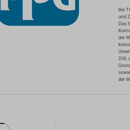
Bei T
und Z
Das S
Korro
der W
korro
Unter
200, 
Grund
sowie
der W