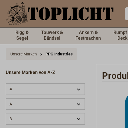
inhalt springen
Rigg &
Tauwerk &
Ankern &
Rumpf
Segel
Bändsel
Festmachen
Deck
Unsere Marken
PPG Industries
Unsere Marken von A-Z
Produ
#
A
B