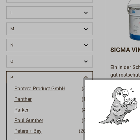
L
M
N
SIGMA VIK
O
Ein in der Sc
gut rostschü
P
Unterwasserp
85,89 € *
Ab
Pantera Product GmbH
(5)
Aluminium pi
Chlorkautsch
Panther
(1)
hoher Wasser
Parker
(4)
Elastizität. S
Holz und GFK
Paul Günther
(2)
meisten hand
Peters + Bey
(20)
Antifoulings