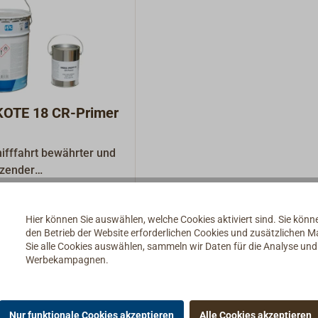
OTE 18 CR-Primer
hifffahrt bewährter und
tzender
rimer. Diese mit
gmentierte
Hier können Sie auswählen, welche Cookies aktiviert sind. Sie kön
uk-Grundierung ist von
Details
den Betrieb der Website erforderlichen Cookies und zusätzlichen 
dichtigkeit und
Sie alle Cookies auswählen, sammeln wir Daten für die Analyse un
ie eignet sich für Stahl,
Werbekampagnen.
 und kann mit den
elsüblichen
 überstrichen werden.
Nur funktionale Cookies akzeptieren
Alle Cookies akzeptieren