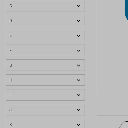
C
D
E
F
G
H
I
J
K