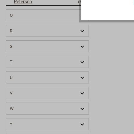
Petersen
(8)
PPG SIGMA V
auch als Sea
Pfeiffer Marine GmbH
(2)
Q
alten und ein
Pfiffikus
(1)
Anstrich.Nac
und Schleife
R
PHAESUN
(1)
und Bitumena
Philippi
(52)
werden, es is
S
Plastimo
(26)
"Durchblutun
rechnen.Tec
T
Pod
(1)
DatenUntergr
Polyform AS
(9)
Stahl, werkse
U
(z. B. mit Zink
Polyform US
(9)
Primer)Vorbe
PPG Industries
(1)
V
Strahlen nac
40–70 µmAll
Prebit
(23)
W
trocken und f
Pretech
(3)
Verunreinigu
PSP
(4)
seinFolgeanst
Y
SIGMA ANTI
PTR Holland
(2)