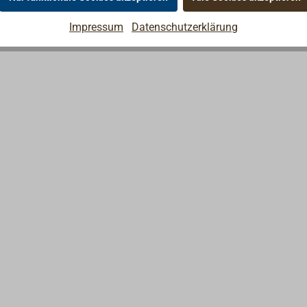
IKOTE 18 eignet sich
ler zwischen einem
Impressum
Datenschutzerklärung
en neuen Antifouling-
h gründlichem Reinigen
n können auch alte Teer-
nstriche überstrichen
t aber mit
gen" zu
hnische
ünde: Stahl, verzinkter
itig grundierter Stahl
-Silicat-
handlung:Stahl:
h ISO-Sa2½, Rauhtiefe
e Flächen müssen
rei von
ngen und Zinksalzen
rich: Antifoulings; z. B.
FOULING-