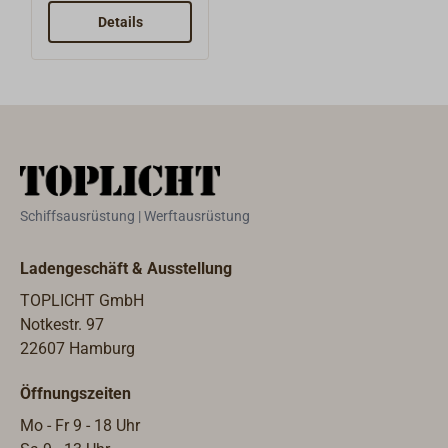
von Planen und
Details
Persenningen.Herg
estellt in
Deutschland.Geferti
gt aus Messing,
lieferbare
Oberflächen
Messing poliert
oder Messing
Schiffsausrüstung | Werftausrüstung
vernickelt.Oberteil
mit Zackenscheibe
Ladengeschäft & Ausstellung
zum Einschrauben
TOPLICHT GmbH
ins Tuch. Das
Notkestr. 97
separat zu
22607 Hamburg
bestellende
Unterteil ist
Öffnungszeiten
lieferbar für
Mo - Fr 9 - 18 Uhr
verschiedene