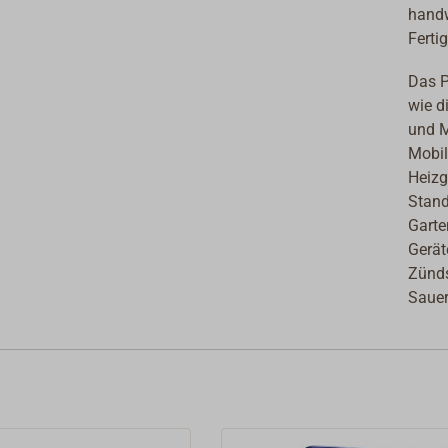
handw
Ferti
Das P
wie d
und M
Mobil
Heizg
Stand
Garte
Gerät
Zünds
Sauer