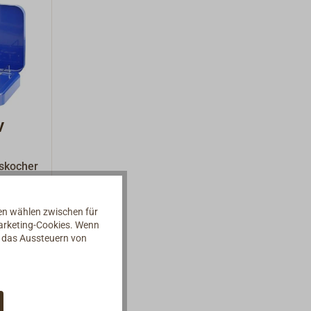
V
skocher
zünder.
derne
nen wählen zwischen für
imalem
Marketing-Cookies. Wenn
d das Aussteuern von
e
em
durch