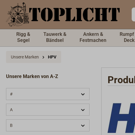
inhalt springen
Rigg &
Tauwerk &
Ankern &
Rumpf
Segel
Bändsel
Festmachen
Deck
Unsere Marken
HPV
Unsere Marken von A-Z
Produ
#
A
B