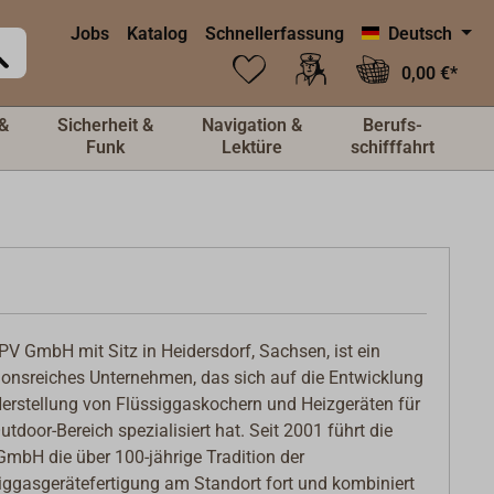
Jobs
Katalog
Schnellerfassung
Deutsch
0,00 €*
&
Sicherheit &
Navigation &
Berufs-
Funk
Lektüre
schifffahrt
PV GmbH mit Sitz in Heidersdorf, Sachsen, ist ein
tionsreiches Unternehmen, das sich auf die Entwicklung
erstellung von Flüssiggaskochern und Heizgeräten für
utdoor-Bereich spezialisiert hat. Seit 2001 führt die
mbH die über 100-jährige Tradition der
iggasgerätefertigung am Standort fort und kombiniert