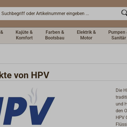
 &
Kajüte &
Farben &
Elektrik &
Pumpen 
Komfort
Bootsbau
Motor
Sanitär
kte von HPV
Die H
tradi
und H
den O
HPV G
Flüss