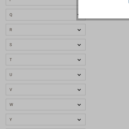
Zum Anzünde
vorgewärmt w
Q
HPV in Sach
pulverbeschi
Tank und Bre
R
Topfrost ver
Brenner circ
S
einer Tankfül
T
U
V
W
Y