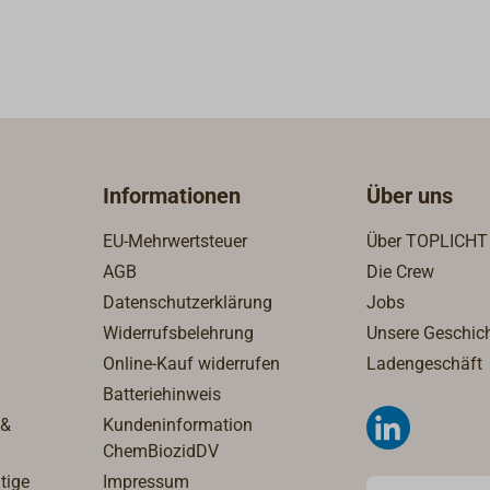
pulverbeschichtetem Stahlbl
Topfrost verchromt.
Informationen
Über uns
EU-Mehrwertsteuer
Über TOPLICHT
AGB
Die Crew
Datenschutzerklärung
Jobs
Widerrufsbelehrung
Unsere Geschic
Online-Kauf widerrufen
Ladengeschäft
Batteriehinweis
 &
Kundeninformation
ChemBiozidDV
tige
Impressum