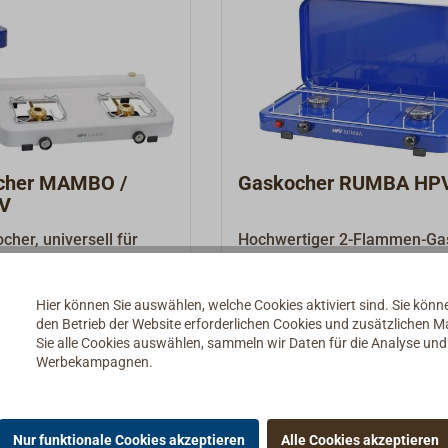
ocher MAMBO /
Gaskocher RUMBA HP
V
cher, universell für
Hochwertiger 2-Flammen-Ga
door oder Boot
mit Zündsicherung und Piezo
einfach und sicher in
Durch die hocheffiziente, mo
129,00 € *
Hier können Sie auswählen, welche Cookies aktiviert sind. Sie kön
ung mit regelbarem
Brennertechnik wird bei min
den Betrieb der Website erforderlichen Cookies und zusätzlichen 
e Kocher arbeiten nach
Gasverbrauch maximale
Details
Details
Sie alle Cookies auswählen, sammeln wir Daten für die Analyse un
hrten
Heizleistung erzielt.Die
Werbekampagnen.
inzip bei dem
Zündsicherung unterbricht di
s drucklos zum Brenner
Gaszufuhr bei versehentlich
rt als Gas verbrennt.
erlöschen der Flamme (z.B. 
Nur funktionale Cookies akzeptieren
Alle Cookies akzeptieren