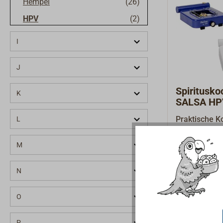
Hempel
(26)
HPV
(2)
HS Sprenger
(45)
I
Hutton-Arco
(1)
J
HYE
(19)
Spiritusk
K
SALSA HP
Praktische Ko
L
Camping, Out
verwendbar, 
M
83,90 € *
Ab
der Handhab
Brenner.Dies
N
dem altbewä
Vergasungspr
O
Brennspiritu
fließt und do
P