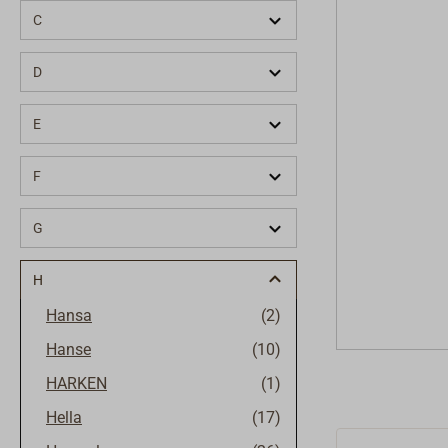
C
D
E
F
G
H
Hansa
(2)
Hanse
(10)
HARKEN
(1)
Hella
(17)