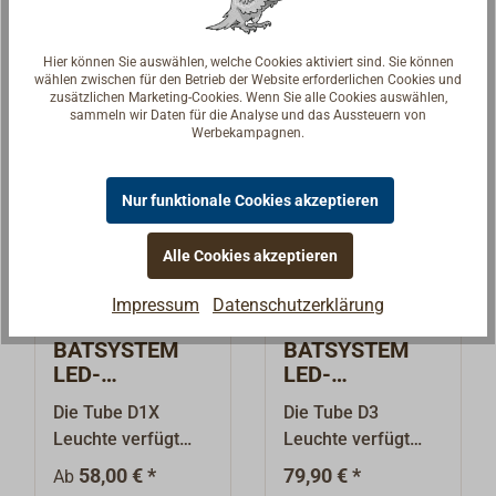
36,50 € *
23,50 € *
Ab
mit Kippschalter,
Kippschalter in drei
Mobilgeräte
dreh- und
verschiedenen
geladen werden
Details
Details
Hier können Sie auswählen, welche Cookies aktiviert sind. Sie können
schwenkbar.Lieferu
Dekorfarben.Liefer
können.Anschlussf
wählen zwischen für den Betrieb der Website erforderlichen Cookies und
ng jeweils komplett
ung komplett mi
zusätzlichen Marketing-Cookies. Wenn Sie alle Cookies auswählen,
ertig für 12 Volt.
sammeln wir Daten für die Analyse und das Aussteuern von
mit G4-Leuchtmittel
Halogen-
Werbekampagnen.
12V*10W.
Leuchtmittel
12V*10W,
Nur funktionale Cookies akzeptieren
Steckfassung G4.
Die
Alle Cookies akzeptieren
Standardlieferung
als Einbauleuchte
Impressum
Datenschutzerklärung
ohne Distanzring.
Der als Zubehör
BATSYSTEM
BATSYSTEM
lieferbare
LED-
LED-
Distanzring erlaubt
Wandleuchte
Wandleuchte
Die Tube D1X
Die Tube D3
die Montage als
Tube D1X
Tube D3X
Leuchte verfügt
Leuchte verfügt
Aufbauleuchte.
über einen kurzen,
über ein
58,00 € *
79,90 € *
Ab
flexiblen
Leuchtenkopf mit