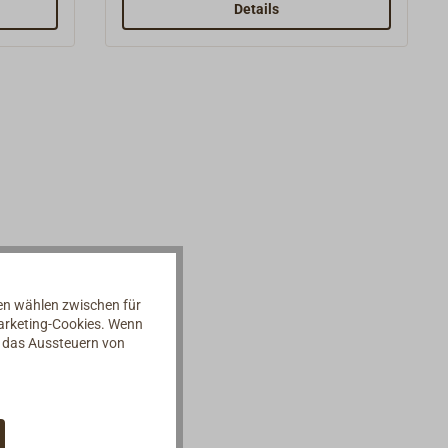
samte
micro-SD Karte gespeichert, die in
Details
NOK)
einem Adapter für einen SD-
nd Süd-
Kartenslot steckt. Je nach
 alle
Typ/Modell Ihres Kartenplotters
n
nutzen Sie die passende
 g3
Kartengröße. Den Speicherkarten-
llen
Adapter sollten Sie auch auf jeden
hren
Fall aufheben. Darauf befindet sich
st auf
der Aufkleber, auf dem die
hert,
Seriennummer der Seekarte steht.Da
en SD-
die elektronische Seekarte
individuell mit dem aktuellsten
ers
Datenstand auf Kundenwunsch
nen wählen zwischen für
hergestellt wird, ist sie vom
Marketing-Cookies. Wenn
rten-
Umtausch
d das Aussteuern von
 jeden
ausgeschlossen.Registrierung /
t sich
Updates: Sie müssen die Seekarte
bei Navionics registrieren. Danach
steht.Da
können Sie den einjährigen,