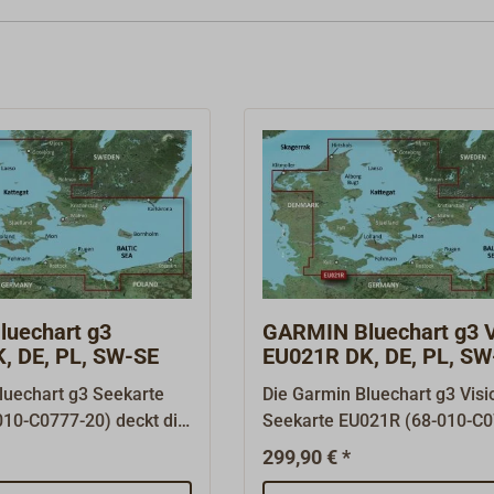
uechart g3
GARMIN Bluechart g3 V
, DE, PL, SW-SE
EU021R DK, DE, PL, SW
luechart g3 Seekarte
Die Garmin Bluechart g3 Visi
10-C0777-20) deckt die
Seekarte EU021R (68-010-C0
see einschließlich des
deckt die dänische Ostsee
299,90 € *
ie polnische Ostsee und
einschließlich des Limfjords,