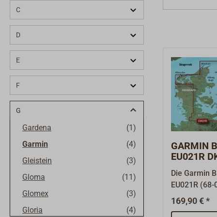
C
D
E
F
G
Gardena
(1)
Garmin
(4)
GARMIN Bl
EU021R DK
Gleistein
(3)
Die Garmin B
Gloma
(11)
EU021R (68-0
Glomex
(3)
dänische Ost
169,90 € *
Limfjords, d
Gloria
(4)