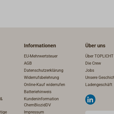
en.Registrierung /
AnsichtenLuftaufnahmenÄlt
 müssen die Seekarte
Garmin-Kartengeneration vo
 registrieren. Danach
Navionics+ und Garmin Navio
en einjährigen,
Vision+Für kompatible Garmi
Update-Service
Plotter mit BlueChart g3 Visi
ta"
UnterstützungAusschließlich 
maleKüstenkartografie
Garmin-Produkte geeignet
Informationen
Über uns
le Garmin-
ierte Kartendaten von
EU-Mehrwertsteuer
Über TOPLICHT
avionicsKlare und
AGB
Die Crew
 DarstellungAuto
Datenschutzerklärung
Jobs
stützungHochauflösende
Widerrufsbelehrung
Unsere Geschic
ding3D-
Online-Kauf widerrufen
Ladengeschäft
ftaufnahmenÄltere
Batteriehinweis
ngeneration vor Garmin
 &
Kundeninformation
nd Garmin Navionics
ChemBiozidDV
ompatible Garmin-
tige
Impressum