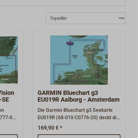
ision
GARMIN Bluechart g3
-SE
EU019R Aalborg - Amsterdam
on
Die Garmin Bluechart g3 Seekarte
777-00)
EU019R (68-010-C0776-20) deckt die
Nordsee von Aalborg bis Amsterdam
169,90 € *
 die
ab. Die Garmin Seekarte ist auf einer