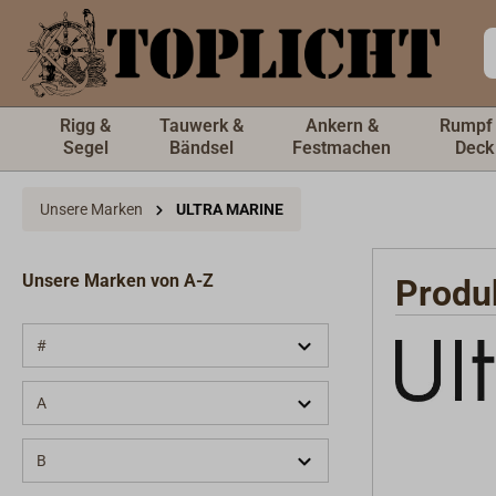
inhalt springen
Rigg &
Tauwerk &
Ankern &
Rumpf
Segel
Bändsel
Festmachen
Deck
Unsere Marken
ULTRA MARINE
Unsere Marken von A-Z
Produ
#
A
B