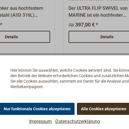
Edelstahl
nker aus hochfestem
Der ULTRA FLIP SWIVEL von
tahl (AISI 316L)
MARINE ist ein hochfester
h aus durch eine hohe
Wirbelschäkel aus Edelstahl 
*
397,00 € *
Ab
uf allen Ankergründen.
(AISI 316L). Sein Design erla
e Formgebung, der hohle
Verbinden von Kette und Ank
Details
Details
ne Bleifüllung in der
weitere Halterungen. Durch 
en eine optimierte
optimierte Schwenkgelenk dr
eilung und sorgen
der ULTRA -Anker beim Aufho
n schnelles und gutes
die richtige Position, ohne
s Ankers. Die
menschliches einwirken und
Hier können Sie auswählen, welche Cookies aktiviert sind. Sie kön
den Betrieb der Website erforderlichen Cookies und zusätzlichen 
g schützt jahrelang vor
reduziert so Verletzungsrisik
Sie alle Cookies auswählen, sammeln wir Daten für die Analyse un
d verhindert die
Sechskant-Sicherungsschra
Werbekampagnen.
n Schlick oder Sand.
eliminieren die Notwendigkei
st handgefertigt in
zusätzlicher Madenschrauben
ifiziert als SHHP-Anker
Sicherung der Schwenkachs
Nur funktionale Cookies akzeptieren
Alle Cookies akzeptieren
Holding Power).
Wirbelschäkel ist auch für a
Anker geeignet.
Impressum
Datenschutzerklärung