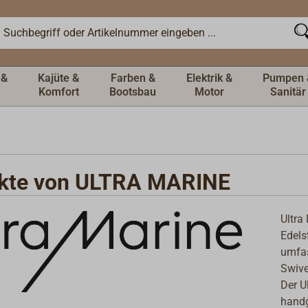
 &
Kajüte &
Farben &
Elektrik &
Pumpen 
Komfort
Bootsbau
Motor
Sanitär
kte von ULTRA MARINE
Ultra
Edels
umfas
Swive
Der U
handg