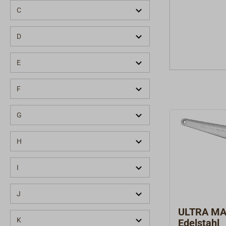
C
D
E
F
G
H
I
J
ULTRA MA
K
Edelstahl