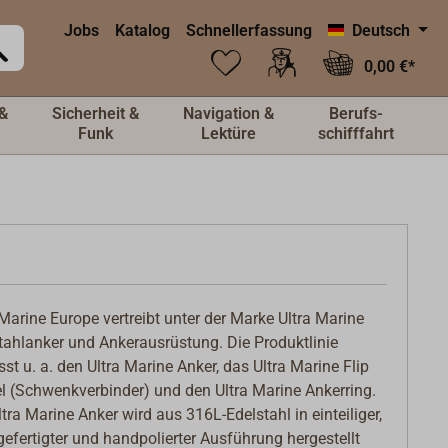
Jobs
Katalog
Schnellerfassung
Deutsch
0,00 €*
&
Sicherheit &
Navigation &
Berufs-
Funk
Lektüre
schifffahrt
 Marine Europe vertreibt unter der Marke Ultra Marine
tahlanker und Ankerausrüstung. Die Produktlinie
st u. a. den Ultra Marine Anker, das Ultra Marine Flip
l (Schwenkverbinder) und den Ultra Marine Ankerring.
ltra Marine Anker wird aus 316L-Edelstahl in einteiliger,
efertigter und handpolierter Ausführung hergestellt