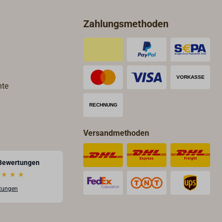
Zahlungsmethoden
hte
Versandmethoden
Bewertungen
★
★
★
rtungen