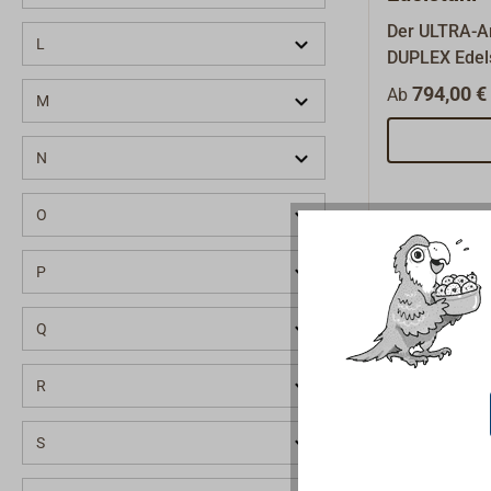
Der ULTRA-A
L
DUPLEX Edels
zeichnet sic
794,00 € 
Ab
M
Haltekraft a
Die speziell
N
Schaft und ei
Spitze ergeb
Gewichtsvert
O
immer für ei
Eingraben de
P
Handpolierun
Korrosion un
Q
Anhaftung vo
Jeder Anker i
R
Europa. Klass
(Super High 
S