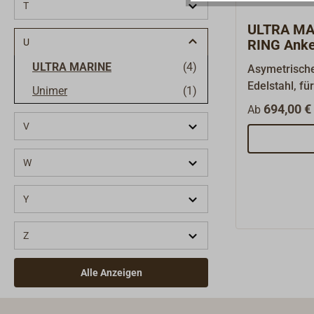
T
ULTRA M
U
RING Anke
Edelstahl
ULTRA MARINE
(4)
Asymetrische
Edelstahl, fü
Unimer
(1)
Anker.Das U
694,00 € 
Ab
Reitgewicht 
V
Gesamtgewic
und ändert d
W
so dass ein 
aus dem Ank
Y
unwahrschein
Form lässt si
Z
die Kette au
kann der Rin
Ankerschaft 
Alle Anzeigen
dass der Ank
Schaft ausg