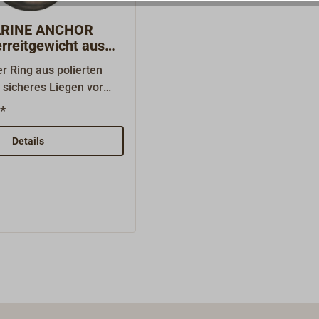
ARINE ANCHOR
rreitgewicht aus
r Ring aus polierten
r sicheres Liegen vor
LTRA MARINE Anker-
*
erhöht das
ht des Anker-Systems
Details
en Zugwinkel der Kette,
Ausbrechen des Ankers
ergund
licher wird. Durch die
ch der Ring leicht auf
ffädeln.Zum Bergen
g bis auf den
abgefiert werden, so
er direkt über den
ebrochen werden kann.